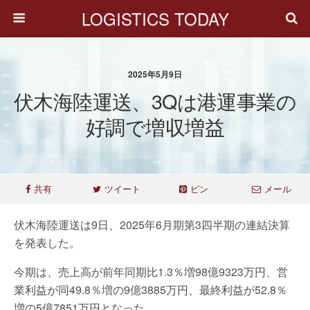
LOGISTICS TODAY
2025年5月9日
伏木海陸運送、3Qは港運事業の
好調で増収増益
共有
ツイート
ピン
メール
伏木海陸運送は9日、2025年6月期第3四半期の連結決算
を発表した。
今期は、売上高が前年同期比1.3％増98億9323万円、営
業利益が同49.8％増の9億3885万円、最終利益が52.8％
増の5億7851万円となった。