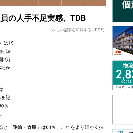
社員の人手不足実感、TDB
>>
この記事を印刷する（PDF）
）は19
動向調
国2万
5社か
は
高を記
0％
。
ると「運輸・倉庫」は64％、これをより細かく抽