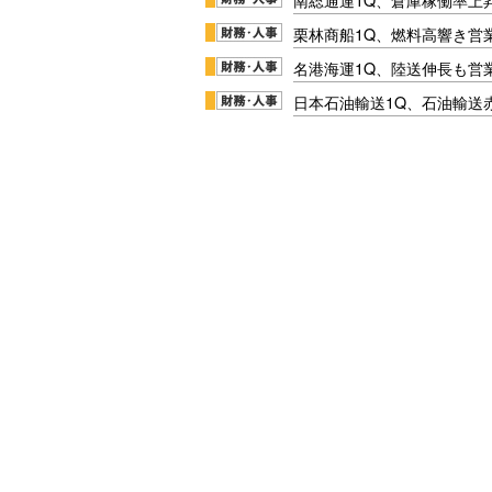
栗林商船1Q、燃料高響き営
名港海運1Q、陸送伸長も営業
日本石油輸送1Q、石油輸送