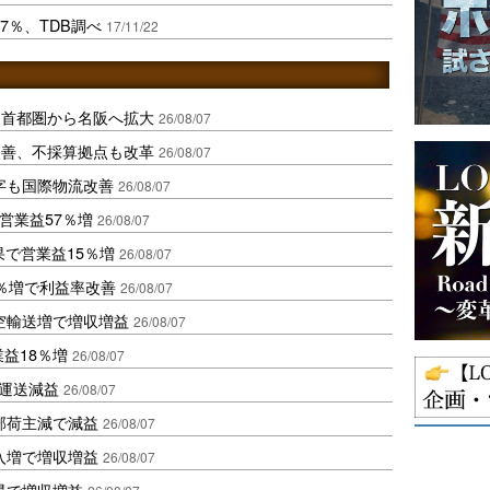
7％、TDB調べ
17/11/22
、首都圏から名阪へ拡大
26/08/07
に改善、不採算拠点も改革
26/08/07
字も国際物流改善
26/08/07
営業益57％増
26/08/07
果で営業益15％増
26/08/07
2％増で利益率改善
26/08/07
空輸送増で増収増益
26/08/07
業益18％増
26/08/07
も運送減益
26/08/07
部荷主減で減益
26/08/07
入増で増収増益
26/08/07
昇で増収増益