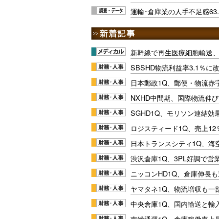
運輸･倉庫業の人手不足感63.
新幹線で再生医療細胞輸送
SBSHD物流利益率3.1％
日本郵政1Q、郵便・物流赤
NXHD中間期、国際物流伸び
SGHD1Q、モリソン連結効
ロジスティード1Q、売上1
日本トランスシティ1Q、海
渋沢倉庫1Q、3PL好調で営
ニッコンHD1Q、倉庫伸長
ヤマタネ1Q、物流増収も一
中央倉庫1Q、国内輸送と輸
南総通運1Q、倉庫稼働率上