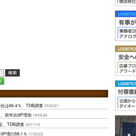
録
は66.4％、TDB調査
25/02/21
足、前年比6P増加
18/05/24
足、TDB調査
23/11/15
P増の58.1％
17/02/22