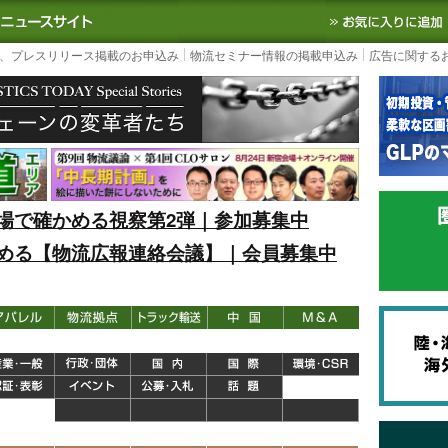
S TODAY｜国内最大の物流ニュースサイト
3PL, SCMなど国内外の最新の物流
、プレスリリース掲載のお申込み
物流セミナー情報の掲載申込み
広告に関する
場で確かめる視察第2弾｜参加募集中
める【物流広報連絡会議】｜会員募集中