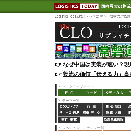
LOGISTIC
LogisticsToday総合トップに戻る
取材のご依頼
👉️
なぜ中国は実装が速い？現
👉️
物流の価値「伝える力」高
ピックアップテーマ
テーマ一覧
スペシャルコンテンツ一覧