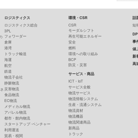
ロジスティクス
環境・CSR
話
ロジスティクス総合
CSR
短
モーダルシフト
3PL
D
フォワーダー
再生可能エネルギー
の
事
倉庫
安全
港湾
燃料
値
トラック輸送
環境への取り組み
新
海運
BCP
高
防災・災害
航空
鉄道
サービス・商品
物流子会社
ICT・IoT
静脈物流
サービス全般
災害物流
ンネ
物流サービス
食品物流
物流情報システム
EC物流
生産・流通システム
メディカル物流
物流資材
アパレル物流
物流機器
都市・館内物流
物流関連商品
スタートアップ･ベンチャー
新商品
利用運送
トラック
貿易・税関