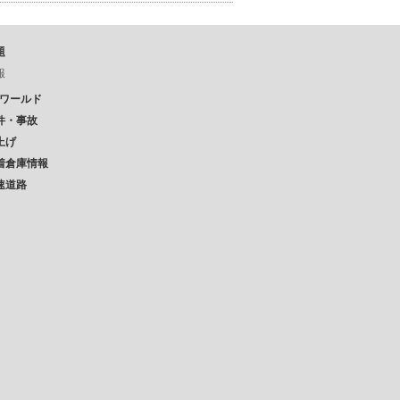
題
報
Pワールド
件・事故
上げ
着倉庫情報
速道路