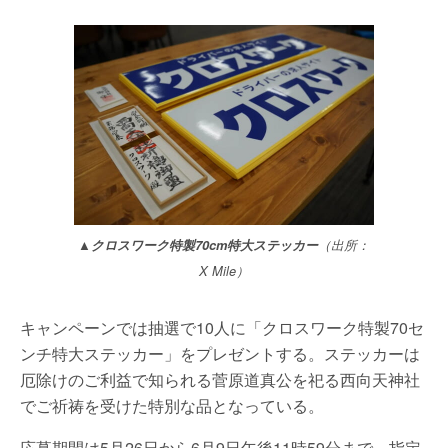
▲クロスワーク特製70cm特大ステッカー
（出所：
X Mile）
キャンペーンでは抽選で10人に「クロスワーク特製70セ
ンチ特大ステッカー」をプレゼントする。ステッカーは
厄除けのご利益で知られる菅原道真公を祀る西向天神社
でご祈祷を受けた特別な品となっている。
応募期間は5月26日から6月9日午後11時59分まで。指定