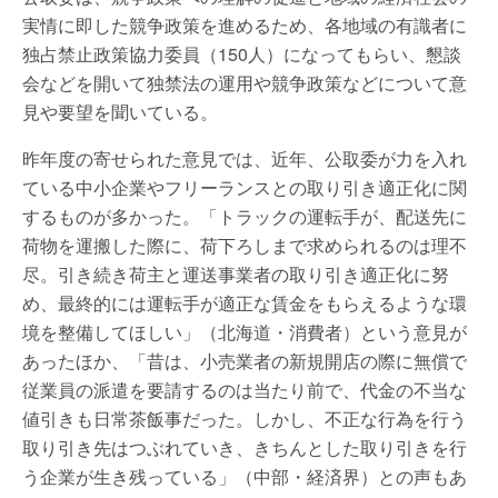
実情に即した競争政策を進めるため、各地域の有識者に
独占禁止政策協力委員（150人）になってもらい、懇談
会などを開いて独禁法の運用や競争政策などについて意
見や要望を聞いている。
昨年度の寄せられた意見では、近年、公取委が力を入れ
ている中小企業やフリーランスとの取り引き適正化に関
するものが多かった。「トラックの運転手が、配送先に
荷物を運搬した際に、荷下ろしまで求められるのは理不
尽。引き続き荷主と運送事業者の取り引き適正化に努
め、最終的には運転手が適正な賃金をもらえるような環
境を整備してほしい」（北海道・消費者）という意見が
あったほか、「昔は、小売業者の新規開店の際に無償で
従業員の派遣を要請するのは当たり前で、代金の不当な
値引きも日常茶飯事だった。しかし、不正な行為を行う
取り引き先はつぶれていき、きちんとした取り引きを行
う企業が生き残っている」（中部・経済界）との声もあ