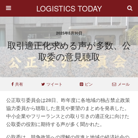
LOGISTICS TODAY
2025年5月30日
取引適正化求める声が多数、公
取委の意見聴取
共有
ツイート
ピン
メール
公正取引委員会は28日、昨年度に各地域の独占禁止政策
協力委員から聴取した意見や要望のまとめを発表した。
中小企業やフリーランスとの取り引きの適正化に向けた
公取委の役割に期待する声が多く聞かれた。
公取委は、競争政策への理解の促進と地域の経済社会の