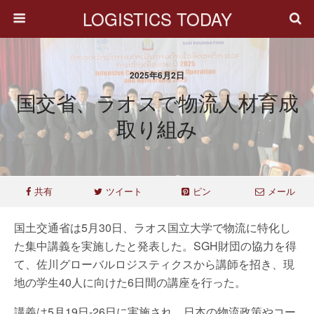
LOGISTICS TODAY
2025年6月2日
国交省、ラオスで物流人材育成
取り組み
共有
ツイート
ピン
メール
国土交通省は5月30日、ラオス国立大学で物流に特化し
た集中講義を実施したと発表した。SGH財団の協力を得
て、佐川グローバルロジスティクスから講師を招き、現
地の学生40人に向けた6日間の講座を行った。
講義は5月19日-26日に実施され、日本の物流政策やコー