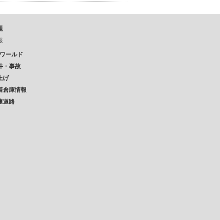
題
報
Pワールド
件・事故
上げ
着倉庫情報
速道路