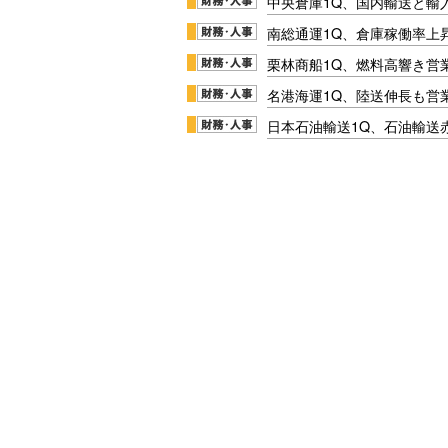
中央倉庫1Q、国内輸送と輸
南総通運1Q、倉庫稼働率上
栗林商船1Q、燃料高響き営
名港海運1Q、陸送伸長も営業
日本石油輸送1Q、石油輸送