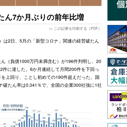
たん7か月ぶりの前年比増
>>
この記事を印刷する（PDF）
R）は2日、5月の「新型コロナ」関連の経営破たん
（負債1000万円未満含む）が196件判明し、20
62件に達した。6か月連続して月間200件を下回っ
を上回り、ことし初めての190件超えだった。国
たん率は0.341％で、全国の企業300社強に1社