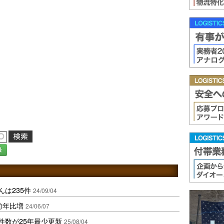
録
んは235件
24/09/04
前年比増
24/06/07
件数が25年最少更新
25/08/04