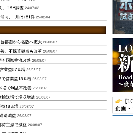
え、TSR調査
24/07/02
傾向、1月は181件
25/02/04
、首都圏から名阪へ拡大
26/08/07
に改善、不採算拠点も改革
26/08/07
字も国際物流改善
26/08/07
営業益57％増
26/08/07
果で営業益15％増
26/08/07
2％増で利益率改善
26/08/07
空輸送増で増収増益
26/08/07
業益18％増
26/08/07
も運送減益
26/08/07
部荷主減で減益
26/08/07