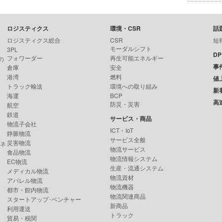
ロジスティクス
環境・CSR
話
ロジスティクス総合
CSR
短
モーダルシフト
3PL
D
フォワーダー
再生可能エネルギー
の
事
倉庫
安全
港湾
燃料
値
トラック輸送
環境への取り組み
新
海運
BCP
高
防災・災害
航空
鉄道
サービス・商品
物流子会社
ICT・IoT
静脈物流
サービス全般
災害物流
ンネ
物流サービス
食品物流
物流情報システム
EC物流
生産・流通システム
メディカル物流
物流資材
アパレル物流
物流機器
都市・館内物流
物流関連商品
スタートアップ･ベンチャー
新商品
利用運送
トラック
貿易・税関