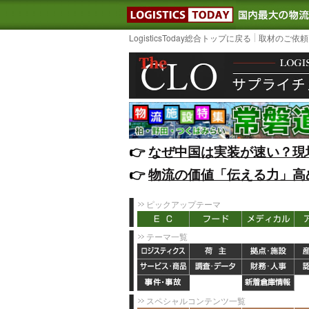
LOGISTIC
LogisticsToday総合トップに戻る
取材のご依頼
👉️
なぜ中国は実装が速い？現
👉️
物流の価値「伝える力」高
ピックアップテーマ
テーマ一覧
スペシャルコンテンツ一覧