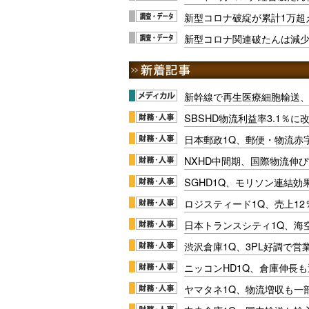
新型コロナ破綻が累計1万超
新型コロナ関連破たんは減少
新幹線で再生医療細胞輸送
SBSHD物流利益率3.1％
日本郵政1Q、郵便・物流赤
NXHD中間期、国際物流伸び
SGHD1Q、モリソン連結効
ロジスティード1Q、売上1
日本トランスシティ1Q、海
渋沢倉庫1Q、3PL好調で営
ニッコンHD1Q、倉庫伸長
ヤマタネ1Q、物流増収も一