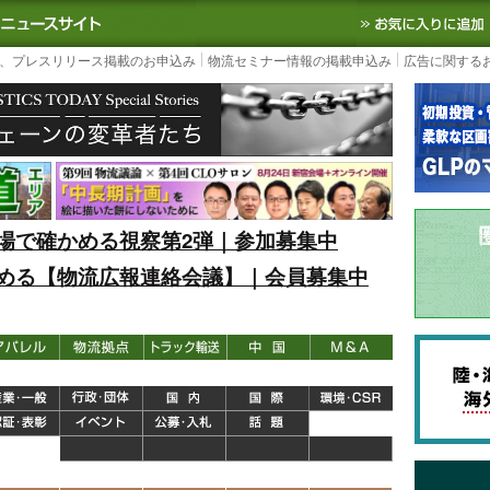
S TODAY｜国内最大の物流ニュースサイト
3PL, SCMなど国内外の最新の物流
、プレスリリース掲載のお申込み
物流セミナー情報の掲載申込み
広告に関する
場で確かめる視察第2弾｜参加募集中
める【物流広報連絡会議】｜会員募集中