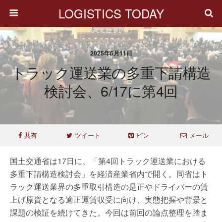
LOGISTICS TODAY
2025年6月11日
トラック運送業の多重下請構造
検討会、6/17に第4回
共有
ツイート
ピン
メール
国土交通省は17日に、「第4回トラック運送業における
多重下請構造検討会」を経済産業省内で開く。同省はト
ラック運送業界の多重取引構造の是正やドライバーの賃
上げ原資となる適正運賃収受に向け、実態把握や背景と
課題の検証を続けてきた。今回は前回の論点整理を踏ま