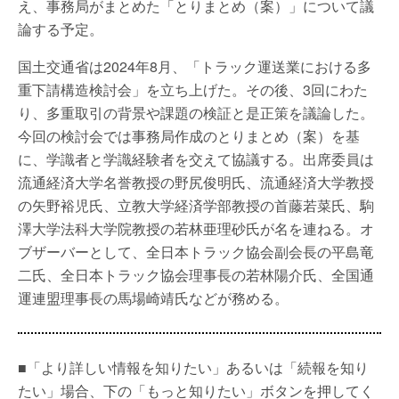
え、事務局がまとめた「とりまとめ（案）」について議
論する予定。
国土交通省は2024年8月、「トラック運送業における多
重下請構造検討会」を立ち上げた。その後、3回にわた
り、多重取引の背景や課題の検証と是正策を議論した。
今回の検討会では事務局作成のとりまとめ（案）を基
に、学識者と学識経験者を交えて協議する。出席委員は
流通経済大学名誉教授の野尻俊明氏、流通経済大学教授
の矢野裕児氏、立教大学経済学部教授の首藤若菜氏、駒
澤大学法科大学院教授の若林亜理砂氏が名を連ねる。オ
ブザーバーとして、全日本トラック協会副会長の平島竜
二氏、全日本トラック協会理事長の若林陽介氏、全国通
運連盟理事長の馬場崎靖氏などが務める。
■「より詳しい情報を知りたい」あるいは「続報を知り
たい」場合、下の「もっと知りたい」ボタンを押してく