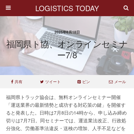
LOGISTICS TODAY
2025年6月18日
福岡県ト協、オンラインセミナ
ー7/8
共有
ツイート
ピン
メール
福岡県トラック協会は、無料オンラインセミナー開催
「運送業界の最新情勢と成功する対応策の鍵」を開催す
ると発表した。日時は7月8日の14時から、申し込み締め
切りは7月7日。同セミナーでは、運送業法改正、行政処
分強化、労働基準法違反・送検の増加、人手不足などを