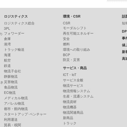
ロジスティクス
環境・CSR
話
ロジスティクス総合
CSR
短
モーダルシフト
3PL
D
フォワーダー
再生可能エネルギー
の
事
倉庫
安全
港湾
燃料
値
トラック輸送
環境への取り組み
新
海運
BCP
高
防災・災害
航空
鉄道
サービス・商品
物流子会社
ICT・IoT
静脈物流
サービス全般
災害物流
ンネ
物流サービス
食品物流
物流情報システム
EC物流
生産・流通システム
メディカル物流
物流資材
アパレル物流
物流機器
都市・館内物流
物流関連商品
スタートアップ･ベンチャー
新商品
利用運送
トラック
貿易・税関