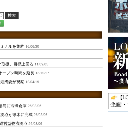
録
ーミナルを集約
16/06/30
テナ取扱、目標上回る
11/09/05
トオープン時間を延長
15/12/17
ル港湾委が視察
12/04/19
扇島に冷凍倉庫
26/08/06
域拠点が厚木に完成
26/08/06
運営型物流拠点
26/08/06