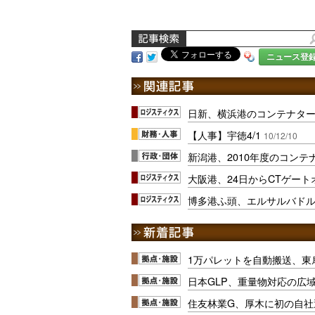
ニュース登
日新、横浜港のコンテナタ
【人事】宇徳4/1
10/12/10
新潟港、2010年度のコン
大阪港、24日からCTゲー
博多港ふ頭、エルサルバド
1万パレットを自動搬送、東
日本GLP、重量物対応の広
住友林業G、厚木に初の自社