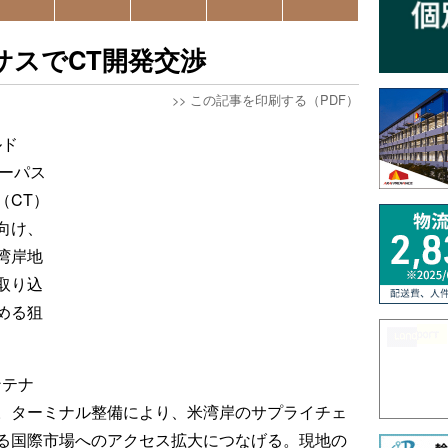
サスでCT開発交渉
>>
この記事を印刷する（PDF）
ルド
コーパス
（CT）
向け、
湾岸地
取り込
める狙
ンテナ
。ターミナル整備により、米湾岸のサプライチェ
る国際市場へのアクセス拡大につなげる。現地の