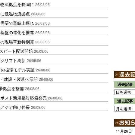
温物流拠点を長岡に
26/08/06
ダに低温物流拠点
26/08/06
送需要で業績上振れ
26/08/06
流基盤の進化を推進
26/08/06
賞の現場革新特別賞
26/08/06
しスピード配送開始
26/08/06
ークリフト刷新
26/08/06
材の循環モデル実証
26/08/06
物流・建設・製造へ展開
26/08/06
過去記事
帯拠点を整備
26/08/06
クポスト新規格対応箱発売
26/08/06
過去記事
・アジア向け伸長
26/08/06
11月26日