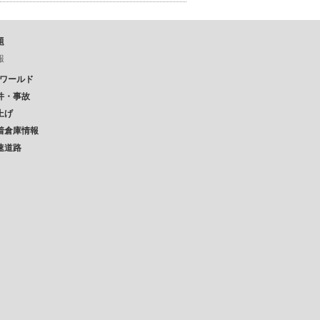
題
報
Pワールド
件・事故
上げ
着倉庫情報
速道路