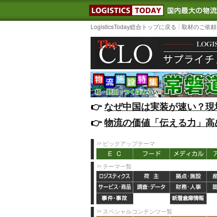
LOGISTIC
LogisticsToday総合トップに戻る
取材のご依頼
👉️
なぜ中国は実装が速い？現
👉️
物流の価値「伝える力」高
ピックアップテーマ
テーマ一覧
スペシャルコンテンツ一覧