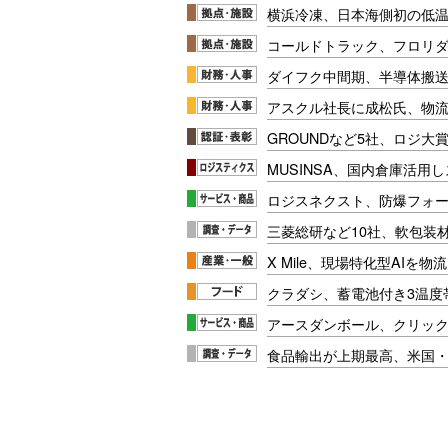
横浜冷凍、日本海側初の低
コールドトラック、フロリ
ダイフク中間期、半導体搬
アスクル社長に成松氏、物
GROUNDなど5社、ロジ大
MUSINSA、国内倉庫活用
ロジスネクスト、防爆フォ
三菱総研など10社、軟包装
X Mile、現場特化型AIを
クラダシ、蓄電池付き3温度
アースダンボール、クリッ
食品輸出が上期最高、米国