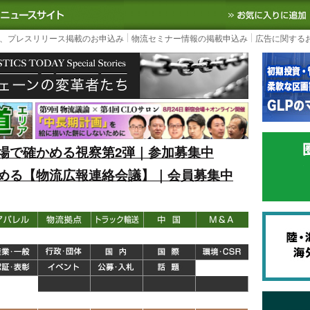
S TODAY｜国内最大の物流ニュースサイト
3PL, SCMなど国内外の最新の物流
、プレスリリース掲載のお申込み
物流セミナー情報の掲載申込み
広告に関する
場で確かめる視察第2弾｜参加募集中
める【物流広報連絡会議】｜会員募集中