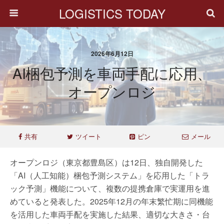
LOGISTICS TODAY
2026年6月12日
AI梱包予測を車両手配に応用、
オープンロジ
共有
ツイート
ピン
メール
オープンロジ（東京都豊島区）は12日、独自開発した
「AI（人工知能）梱包予測システム」を応用した「トラ
ック予測」機能について、複数の提携倉庫で実運用を進
めていると発表した。2025年12月の年末繁忙期に同機能
を活用した車両手配を実施した結果、適切な大きさ・台