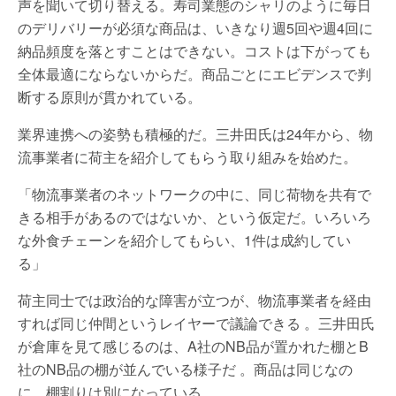
声を聞いて切り替える。寿司業態のシャリのように毎日
のデリバリーが必須な商品は、いきなり週5回や週4回に
納品頻度を落とすことはできない。コストは下がっても
全体最適にならないからだ。商品ごとにエビデンスで判
断する原則が貫かれている。
業界連携への姿勢も積極的だ。三井田氏は24年から、物
流事業者に荷主を紹介してもらう取り組みを始めた。
「物流事業者のネットワークの中に、同じ荷物を共有で
きる相手があるのではないか、という仮定だ。いろいろ
な外食チェーンを紹介してもらい、1件は成約してい
る」
荷主同士では政治的な障害が立つが、物流事業者を経由
すれば同じ仲間というレイヤーで議論できる 。三井田氏
が倉庫を見て感じるのは、A社のNB品が置かれた棚とB
社のNB品の棚が並んでいる様子だ 。商品は同じなの
に、棚割りは別になっている。