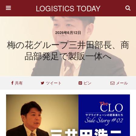
LOGISTICS TODAY
2026年6月12日
梅の花グループ三井田部長、商
品部発足で製販一体へ
共有
ツイート
ピン
メール