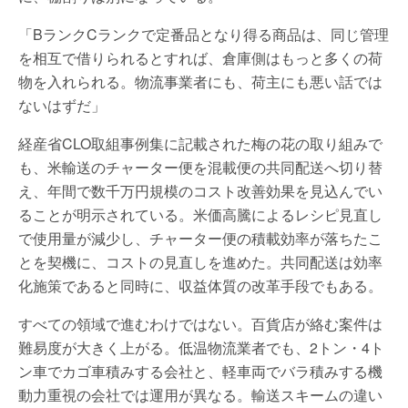
「BランクCランクで定番品となり得る商品は、同じ管理
を相互で借りられるとすれば、倉庫側はもっと多くの荷
物を入れられる。物流事業者にも、荷主にも悪い話では
ないはずだ」
経産省CLO取組事例集に記載された梅の花の取り組みで
も、米輸送のチャーター便を混載便の共同配送へ切り替
え、年間で数千万円規模のコスト改善効果を見込んでい
ることが明示されている。米価高騰によるレシピ見直し
で使用量が減少し、チャーター便の積載効率が落ちたこ
とを契機に、コストの見直しを進めた。共同配送は効率
化施策であると同時に、収益体質の改革手段でもある。
すべての領域で進むわけではない。百貨店が絡む案件は
難易度が大きく上がる。低温物流業者でも、2トン・4ト
ン車でカゴ車積みする会社と、軽車両でバラ積みする機
動力重視の会社では運用が異なる。輸送スキームの違い