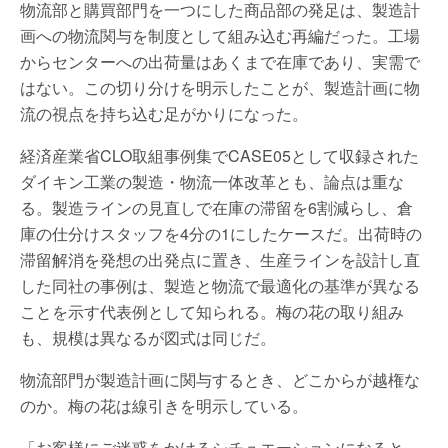
物流部と購買部門を一つにした商品部の発足は、製造計
画への物流関与を制度として組み込む再編だった。工場
からセンターへの出荷量はあくまで在庫であり、実需で
はない。この切り分けを明示したことが、製造計画に物
流の視点を持ち込む足がかりになった。
経済産業省CLO取組事例集でCASE05として収録された
ダイキン工業の製造・物流一体改革とも、論点は重な
る。製造ラインの見直しで在庫の滞留を6割減らし、倉
庫の仕分けスタッフを4分の1にしたケースだ。出荷時の
滞留解消を発想の出発点に置き、生産ラインを設計し直
した同社の事例は、製造と物流で最適化の基準が異なる
ことを示す代表例として知られる。梅の花の取り組み
も、規模は異なるが図式は同じだ。
物流部門が製造計画に関与するとき、どこからが越権な
のか。梅の花は線引きを明示している。
「お客様にご迷惑をかけるシチュエーションになると、