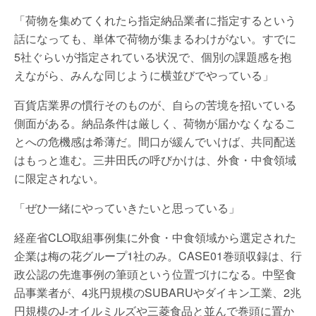
「荷物を集めてくれたら指定納品業者に指定するという
話になっても、単体で荷物が集まるわけがない。すでに
5社ぐらいが指定されている状況で、個別の課題感を抱
えながら、みんな同じように横並びでやっている」
百貨店業界の慣行そのものが、自らの苦境を招いている
側面がある。納品条件は厳しく、荷物が届かなくなるこ
とへの危機感は希薄だ。間口が緩んでいけば、共同配送
はもっと進む。三井田氏の呼びかけは、外食・中食領域
に限定されない。
「ぜひ一緒にやっていきたいと思っている」
経産省CLO取組事例集に外食・中食領域から選定された
企業は梅の花グループ1社のみ。CASE01巻頭収録は、行
政公認の先進事例の筆頭という位置づけになる。中堅食
品事業者が、4兆円規模のSUBARUやダイキン工業、2兆
円規模のJ-オイルミルズや三菱食品と並んで巻頭に置か