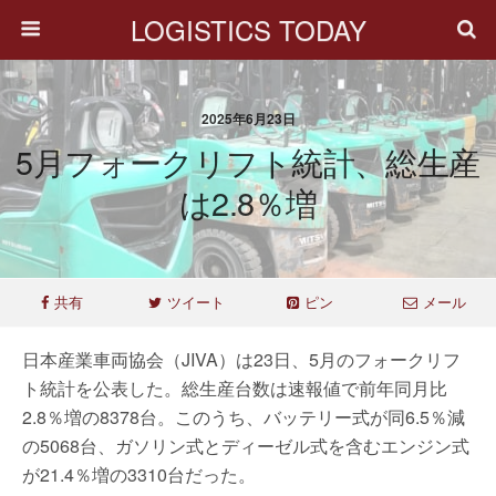
LOGISTICS TODAY
2025年6月23日
5月フォークリフト統計、総生産
は2.8％増
共有
ツイート
ピン
メール
日本産業車両協会（JIVA）は23日、5月のフォークリフ
ト統計を公表した。総生産台数は速報値で前年同月比
2.8％増の8378台。このうち、バッテリー式が同6.5％減
の5068台、ガソリン式とディーゼル式を含むエンジン式
が21.4％増の3310台だった。