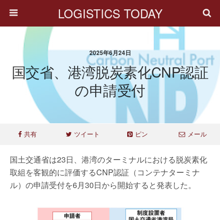
LOGISTICS TODAY
2025年6月24日
国交省、港湾脱炭素化CNP認証
の申請受付
共有
ツイート
ピン
メール
国土交通省は23日、港湾のターミナルにおける脱炭素化
取組を客観的に評価するCNP認証（コンテナターミナ
ル）の申請受付を6月30日から開始すると発表した。