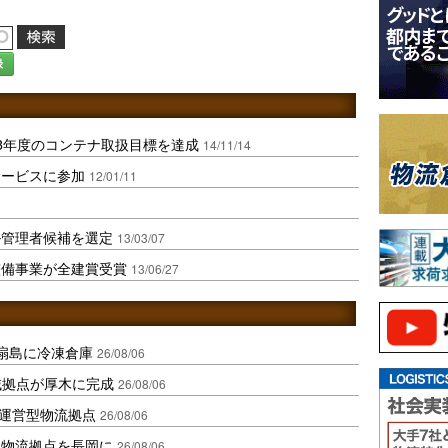
録
3年度のコンテナ取扱目標を達成
14/11/14
サービスに参加
12/01/11
ル管理者候補を選定
13/03/07
整備事業が全建賞受賞
13/06/27
扇島に冷凍倉庫
26/08/06
域拠点が厚木に完成
26/08/06
運営型物流拠点
26/08/06
温物流拠点を長岡に
26/08/06