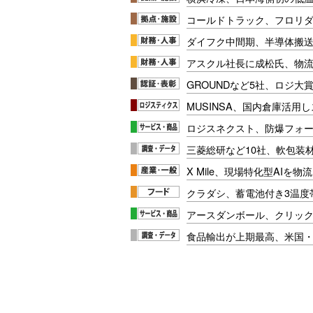
コールドトラック、フロリ
ダイフク中間期、半導体搬
アスクル社長に成松氏、物
GROUNDなど5社、ロジ大
MUSINSA、国内倉庫活用
ロジスネクスト、防爆フォ
三菱総研など10社、軟包装
X Mile、現場特化型AIを
クラダシ、蓄電池付き3温度
アースダンボール、クリッ
食品輸出が上期最高、米国