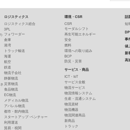
ロジスティクス
環境・CSR
話
ロジスティクス総合
CSR
短
モーダルシフト
3PL
D
フォワーダー
再生可能エネルギー
の
事
倉庫
安全
港湾
燃料
値
トラック輸送
環境への取り組み
新
海運
BCP
高
防災・災害
航空
鉄道
サービス・商品
物流子会社
ICT・IoT
静脈物流
サービス全般
災害物流
ンネ
物流サービス
食品物流
物流情報システム
EC物流
生産・流通システム
メディカル物流
物流資材
アパレル物流
物流機器
都市・館内物流
物流関連商品
スタートアップ･ベンチャー
新商品
利用運送
トラック
貿易・税関