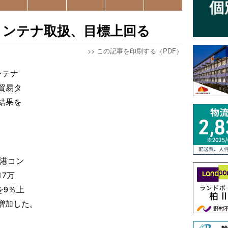
のコンテナ取扱、目標上回る
>>
この記事を印刷する（PDF）
ンテナ
貿易タ
結果を
潟港コン
7万
Uを9％上
％増加した。