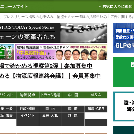
S TODAY｜国内最大の物流ニュースサイト
3PL, SCMなど国内外の最新の物流
、プレスリリース掲載のお申込み
物流セミナー情報の掲載申込み
広告に関する
場で確かめる視察第2弾｜参加募集中
める【物流広報連絡会議】｜会員募集中