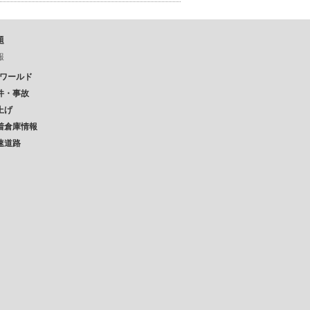
題
報
Pワールド
件・事故
上げ
着倉庫情報
速道路