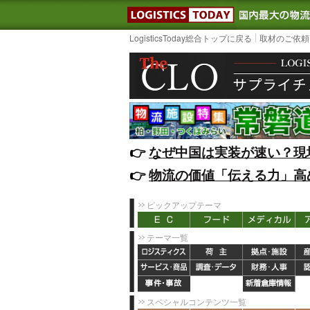
LOGISTIC
LogisticsToday総合トップに戻る
取材のご依頼
👉️
なぜ中国は実装が速い？現
👉️
物流の価値「伝える力」高
ピックアップテーマ
テーマ一覧
スペシャルコンテンツ一覧