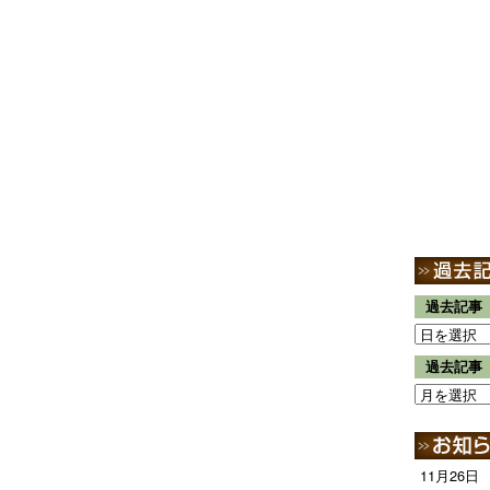
過去記事
過去記事
11月26日