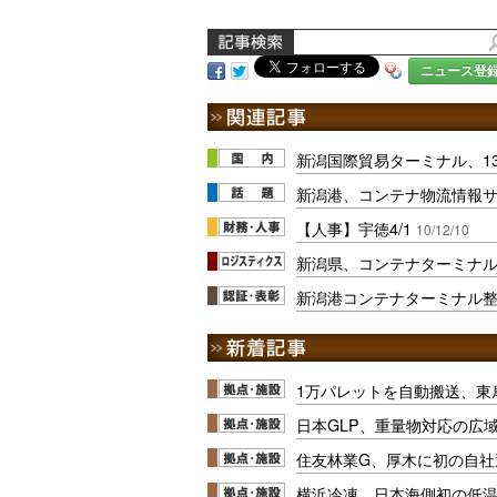
ニュース登
新潟国際貿易ターミナル、1
新潟港、コンテナ物流情報
【人事】宇徳4/1
10/12/10
新潟県、コンテナターミナ
新潟港コンテナターミナル
1万パレットを自動搬送、東
日本GLP、重量物対応の広
住友林業G、厚木に初の自社
横浜冷凍、日本海側初の低