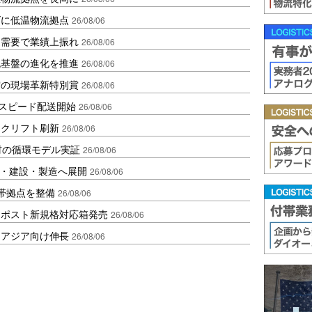
ダに低温物流拠点
26/08/06
送需要で業績上振れ
26/08/06
流基盤の進化を推進
26/08/06
賞の現場革新特別賞
26/08/06
しスピード配送開始
26/08/06
ークリフト刷新
26/08/06
材の循環モデル実証
26/08/06
物流・建設・製造へ展開
26/08/06
帯拠点を整備
26/08/06
クポスト新規格対応箱発売
26/08/06
・アジア向け伸長
26/08/06