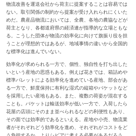
物流改善を運送会社から荷主に提案することは容易では
ない。取引関係の制約から提案が受け入れられにくいた
めだ。農産品物流においては、全農、各地の農協などが
荷主となり、各都道府県の経済連が指導的な立場ともな
る。こうした団体が物流の効率化に向けて旗振り役を担
うことが理想的ではあるが、地域事情の違いから全国的
な標準化は進んでいない。
効率化が求められる一方で、個性、独自性を打ち出した
いという産地の思惑もある。例えば花きでは、箱詰めや
標準パレットによる効率化を進めている産地、部会があ
る一方で、鮮度保持に有利な湿式の縦箱やバケットなど
を採用したい産地もある。また、複数の荷姿が混在する
ことも。バケットは輸送効率が低い一方で、入荷したら
花屋の店頭にそのまま並べられるなどの利便性もあり、
その面では効率的であるといえる。産地や小売、物流業
者がそれぞれどう効率化を進め、それぞれがコストをど
う負担するか、よりシビアに考える必要があるだろう。