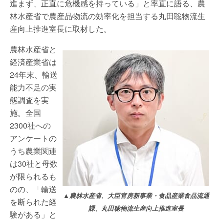
進まず、正直に危機感を持っている」と率直に語る、農
林水産省で農産品物流の効率化を担当する丸田聡物流生
産向上推進室長に取材した。
農林水産省と
経済産業省は
24年末、輸送
能力不足の実
態調査を実
施。全国
2300社への
アンケートの
うち農業関連
は30社と母数
が限られるも
のの、「輸送
▲農林水産省、大臣官房新事業・食品産業食品流通
を断られた経
課、丸田聡物流生産向上推進室長
験がある」と