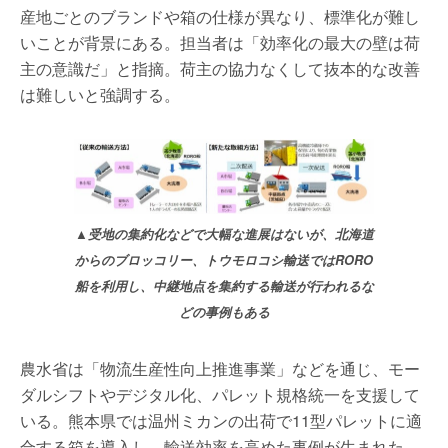
産地ごとのブランドや箱の仕様が異なり、標準化が難し
いことが背景にある。担当者は「効率化の最大の壁は荷
主の意識だ」と指摘。荷主の協力なくして抜本的な改善
は難しいと強調する。
▲受地の集約化などで大幅な進展はないが、北海道
からのブロッコリー、トウモロコシ輸送ではRORO
船を利用し、中継地点を集約する輸送が行われるな
どの事例もある
農水省は「物流⽣産性向上推進事業」などを通じ、モー
ダルシフトやデジタル化、パレット規格統一を支援して
いる。熊本県では温州ミカンの出荷で11型パレットに適
合する箱を導入し、輸送効率を高めた事例が生まれた。