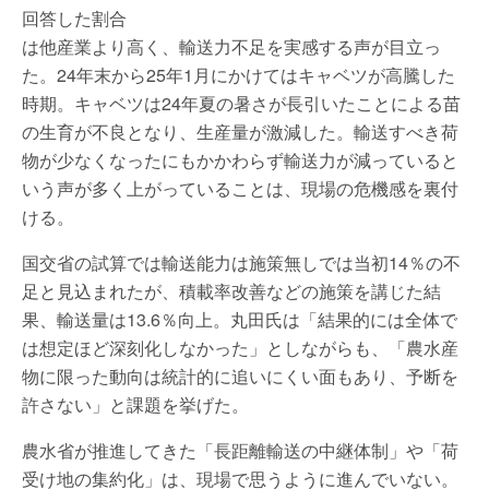
回答した割合
は他産業より高く、輸送力不足を実感する声が目立っ
た。24年末から25年1月にかけてはキャベツが高騰した
時期。キャベツは24年夏の暑さが長引いたことによる苗
の生育が不良となり、生産量が激減した。輸送すべき荷
物が少なくなったにもかかわらず輸送力が減っていると
いう声が多く上がっていることは、現場の危機感を裏付
ける。
国交省の試算では輸送能力は施策無しでは当初14％の不
足と見込まれたが、積載率改善などの施策を講じた結
果、輸送量は13.6％向上。丸田氏は「結果的には全体で
は想定ほど深刻化しなかった」としながらも、「農水産
物に限った動向は統計的に追いにくい面もあり、予断を
許さない」と課題を挙げた。
農水省が推進してきた「長距離輸送の中継体制」や「荷
受け地の集約化」は、現場で思うように進んでいない。