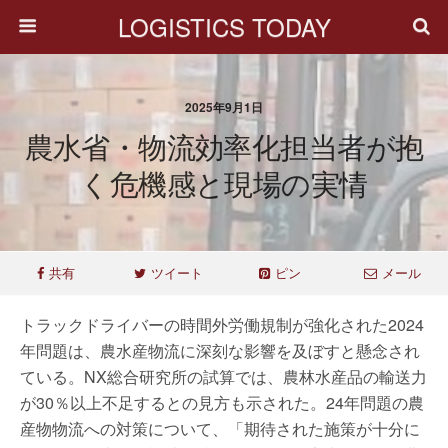
LOGISTICS TODAY
2025年9月1日
農水省・物流効率化担当者が抱
く危機感と現場の実情
共有
ツイート
ピン
メール
トラックドライバーの時間外労働規制が強化された2024
年問題は、農水産物流に深刻な影響を及ぼすと懸念され
ている。NX総合研究所の試算では、農林水産品の輸送力
が30％以上不足するとの見方も示された。24年問題の農
産物物流への対策について、「期待された施策が十分に