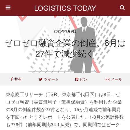
LOGISTICS TODAY
2025年9月9日
ゼロゼロ融資企業の倒産、8月は
27件で減少続く
共有
ツイート
ピン
メール
東京商工リサーチ（TSR、東京都千代田区）は8日、ゼ
ロゼロ融資（実質無利子・無担保融資）を利用した企業
の8月の倒産件数が27件となり、15か月連続で前年同月
を下回ったとするレポートを公表した。1-8月の累計件数
も276件（前年同期比34.1％減）で、同期間ではピーク