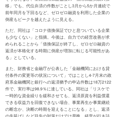
移」でも、代位弁済の件数がことし3月から5か月連続で
前年同月を下回るなど、ゼロゼロ融資を利用した企業の
倒産もピークを越えたように見える。
ただ、同社は「コロナ借換保証でひと息ついている企業
も少なくない」と指摘。今後は、自力での経営改善が求
められることから「借換保証が終了し、ゼロゼロ融資の
返済が本格化する時期に倒産が増加に転じる可能性があ
る」としている。
また、財務省と金融庁が公表した「金融機関における貸
付条件の変更等の状況について」ではことし4-7月末の政
府系金融機関と銀行への返済猶予の申込件数は18万2122
件で、実行率は98.9％に達している。同社は「リスケで
一時的な資金繰りを緩和させても、返済原資を利益償還
できる収益力を回復できない場合、事業再生か事業継続
の断念か、決断の時期を迎えることになる」とし、返済
の先延ばしなど目先の対策だけでは早晩、経営が行き詰