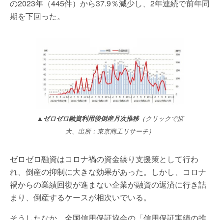
の2023年（445件）から37.9％減少し、2年連続で前年同
期を下回った。
▲ゼロゼロ融資利用後倒産月次推移
（クリックで拡
大、出所：東京商工リサーチ）
ゼロゼロ融資はコロナ禍の資金繰り支援策として行わ
れ、倒産の抑制に大きな効果があった。しかし、コロナ
禍からの業績回復が進まない企業が融資の返済に行き詰
まり、倒産するケースが相次いでいる。
そうしたなか、全国信用保証協会の「信用保証実績の推