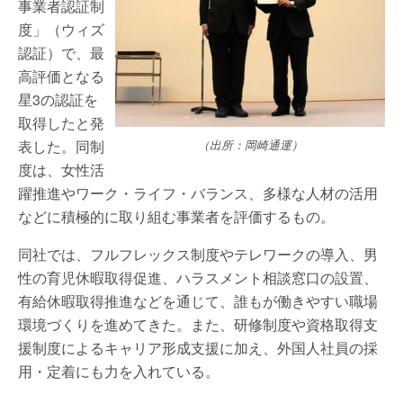
事業者認証制
度」（ウィズ
認証）で、最
高評価となる
星3の認証を
取得したと発
表した。同制
（出所：岡崎通運）
度は、女性活
躍推進やワーク・ライフ・バランス、多様な人材の活用
などに積極的に取り組む事業者を評価するもの。
同社では、フルフレックス制度やテレワークの導入、男
性の育児休暇取得促進、ハラスメント相談窓口の設置、
有給休暇取得推進などを通じて、誰もが働きやすい職場
環境づくりを進めてきた。また、研修制度や資格取得支
援制度によるキャリア形成支援に加え、外国人社員の採
用・定着にも力を入れている。