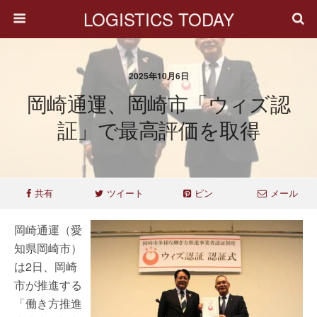
LOGISTICS TODAY
2025年10月6日
岡崎通運、岡崎市「ウィズ認
証」で最高評価を取得
共有
ツイート
ピン
メール
岡崎通運（愛
知県岡崎市）
は2日、岡崎
市が推進する
「働き方推進