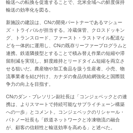
輸送への転換を促進することで、北米全域への鮮度保持
輸送の効率化を図る。
新施設の建設は、CNの開発パートナーであるマシュー
ズ・トライバルが担当する。冷蔵保管、クロスドッキン
グ、トランスロード、ファースト・ラストマイル配送な
どを一体的に運用し、CNの既存リーファープログラムと
連携。鉄道隣接型とすることで積み替え作業の短縮や滞
留削減を実現し、鮮度維持とリードタイム短縮を両立さ
せる狙いだ。農産物や加工食品を扱う生産者、小売、物
流事業者を結び付け、カナダの食品供給網強化と国際競
争力の向上を目指す。
CNのダン・ブレソリン副社長は「コンジェベックとの連
携は、よりスマートで持続可能なサプライチェーン構築
への一歩」とコメント。コンジェベックのリシャール・
パトノー社長も「鉄道ネットワークと冷凍物流の融合
が、顧客の信頼性と輸送効率を高める」と述べた。