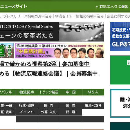
S TODAY｜国内最大の物流ニュースサイト
3PL, SCMなど国内外の最新の物流
、プレスリリース掲載のお申込み
物流セミナー情報の掲載申込み
広告に関する
場で確かめる視察第2弾｜参加募集中
める【物流広報連絡会議】｜会員募集中