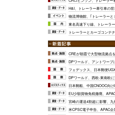
CHロビンソン、トレーラー
H&I、トレーラー牽引車の
物流博物館、｢トレーラーと
東名高速下り線、トレーラー
トレーラーとカーゴコンテ
CREが朝霞で大型物流拠点
DPワールド、アントワープ
フェデックス、日本郵便UG
DPワールド、西欧-東南欧
日本郵船、中国CNOOC向け
EU少額貨物免税撤廃、APA
宮崎の運送4割超に影響、九
米CPSC電子申告、APAC企