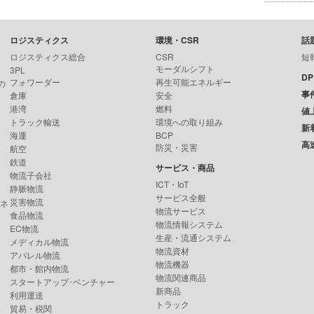
ロジスティクス
環境・CSR
話
ロジスティクス総合
CSR
短
モーダルシフト
3PL
D
フォワーダー
再生可能エネルギー
の
事
倉庫
安全
港湾
燃料
値
トラック輸送
環境への取り組み
新
海運
BCP
高
防災・災害
航空
鉄道
サービス・商品
物流子会社
ICT・IoT
静脈物流
サービス全般
災害物流
ンネ
物流サービス
食品物流
物流情報システム
EC物流
生産・流通システム
メディカル物流
物流資材
アパレル物流
物流機器
都市・館内物流
物流関連商品
スタートアップ･ベンチャー
新商品
利用運送
トラック
貿易・税関