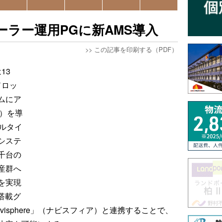
ーラー運用PGに新AMS導入
>>
この記事を印刷する（PDF）
13
（ドロッ
ムにア
）を導
ルタイ
システ
千台の
産群へ
を実現
搭載グ
isphere」（ナビスフィア）と連携することで、