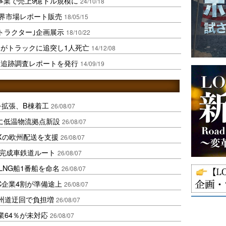
事業で売上9億ドル規模に
24/10/18
世界市場レポート販売
18/05/15
トラクター｣企画展示
18/10/22
がトラックに追突し1人死亡
14/12/08
ナ追跡調査レポートを発行
14/09/19
を拡張、B棟着工
26/08/07
に低温物流拠点新設
26/08/07
Xの欧州配送を支援
26/08/07
に完成車鉄道ルート
26/08/07
LNG船1番船を命名
26/08/07
C企業4割が準備途上
26/08/07
州道迂回で負担増
26/08/07
業64％が未対応
26/08/07