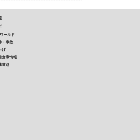
題
報
Pワールド
件・事故
上げ
着倉庫情報
速道路