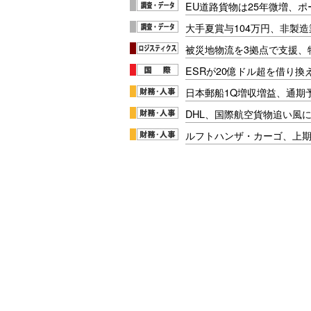
EU道路貨物は25年微増、
大手夏賞与104万円、非製
被災地物流を3拠点で支援、
ESRが20億ドル超を借り換
日本郵船1Q増収増益、通期
DHL、国際航空貨物追い風に
ルフトハンザ・カーゴ、上期E