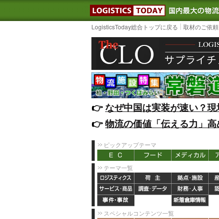
LOGISTIC
LogisticsToday総合トップに戻る
取材のご依頼
👉️
なぜ中国は実装が速い？現
👉️
物流の価値「伝える力」高
ピックアップテーマ
テーマ一覧
スペシャルコンテンツ一覧