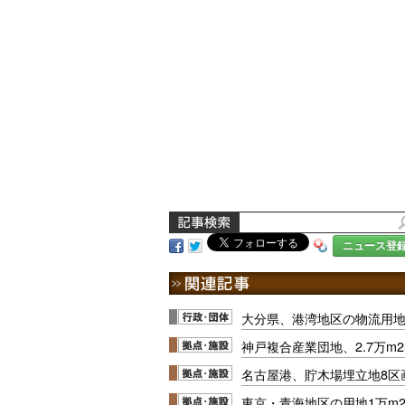
ニュース登
大分県、港湾地区の物流用地3
神戸複合産業団地、2.7万m
名古屋港、貯木場埋立地8区
東京・青海地区の用地1万m2