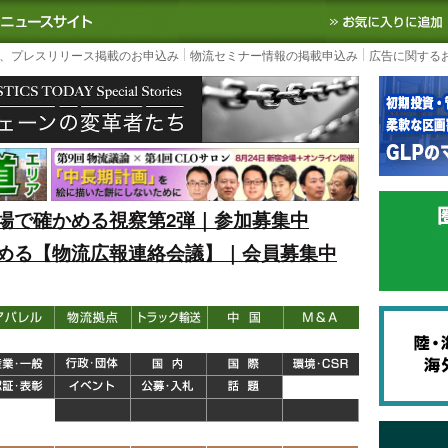
S TODAY｜国内最大の物流ニュースサイト
3PL, SCMなど国内外の最新の物流
、プレスリリース掲載のお申込み
物流セミナー情報の掲載申込み
広告に関する
場で確かめる視察第2弾｜参加募集中
める【物流広報連絡会議】｜会員募集中