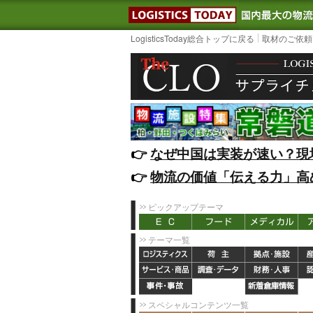
LOGISTIC
LogisticsToday総合トップに戻る
取材のご依頼
👉️
なぜ中国は実装が速い？現
👉️
物流の価値「伝える力」高
ピックアップテーマ
テーマ一覧
スペシャルコンテンツ一覧