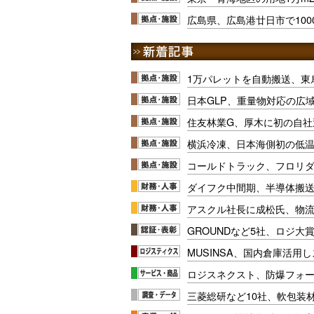
広島県、広島港廿日市で100
1万パレットを自動搬送、東
日本GLP、重量物対応の広
住友林業G、厚木に初の自社
横浜冷凍、日本海側初の低
コールドトラック、フロリ
ダイフク中間期、半導体搬
アスクル社長に成松氏、物
GROUNDなど5社、ロジ大
MUSINSA、国内倉庫活用
ロジスネクスト、防爆フォ
三菱総研など10社、軟包装