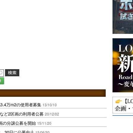
録
.4万m2の使用者募集
13/10/10
2など2区画の利用者公募
20/12/02
画の分譲公募を開始
15/11/20
、30日に公募中止
15/06/30