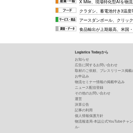
X Mile、現場特化型AIを
クラダシ、蓄電池付き3温度
アースダンボール、クリッ
食品輸出が上期最高、米国
Logistics Todayから
お知らせ
広告に関するお問い合わせ
取材のご依頼、プレスリリース掲載
お申込み
物流セミナー情報の掲載申込み
ニュース配信登録
その他のお問い合わせ
運営
決算公告
記事の利用
個人情報保護方針
物流報道局-本誌公式YouTubeチャ
ル-