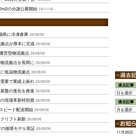
0m2の分譲公募開始
16/11/16
扇島に冷凍倉庫
26/08/06
域拠点が厚木に完成
26/08/06
運営型物流拠点
26/08/06
温物流拠点を長岡に
26/08/06
ダに低温物流拠点
26/08/06
送需要で業績上振れ
26/08/06
過去記事
流基盤の進化を推進
26/08/06
賞の現場革新特別賞
26/08/06
過去記事
しスピード配送開始
26/08/06
ークリフト刷新
26/08/06
材の循環モデル実証
26/08/06
11月26日