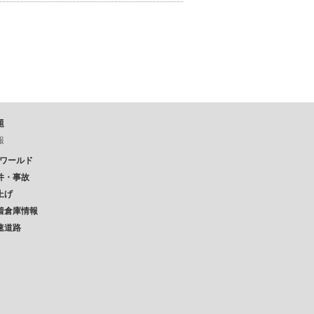
題
報
Pワールド
件・事故
上げ
着倉庫情報
速道路