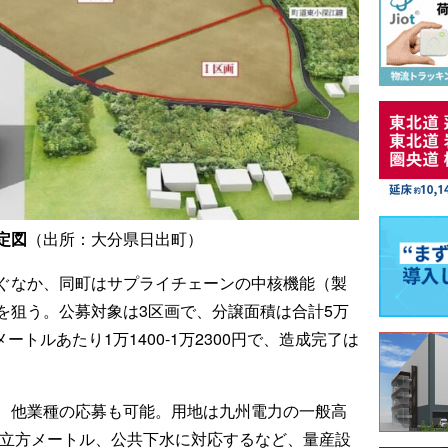
定図
（出所：大分県日出町）
ぐなか、同町はサプライチェーンの中核機能（製
を狙う。公募対象は3区画で、分譲面積は合計5万
ートルあたり1万1400-1万2300円で、造成完了は
、他業種の応募も可能。用地は九州電力の一般高
0立方メートル、公共下水に対応するなど、量産設