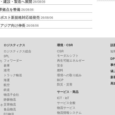
物流・建設・製造へ展開
26/08/06
帯拠点を整備
26/08/06
クポスト新規格対応箱発売
26/08/06
・アジア向け伸長
26/08/06
ロジスティクス
環境・CSR
話
ロジスティクス総合
CSR
短
モーダルシフト
3PL
D
フォワーダー
再生可能エネルギー
の
事
倉庫
安全
港湾
燃料
値
トラック輸送
環境への取り組み
新
海運
BCP
高
防災・災害
航空
鉄道
サービス・商品
物流子会社
ICT・IoT
静脈物流
サービス全般
災害物流
ンネ
物流サービス
食品物流
物流情報システム
EC物流