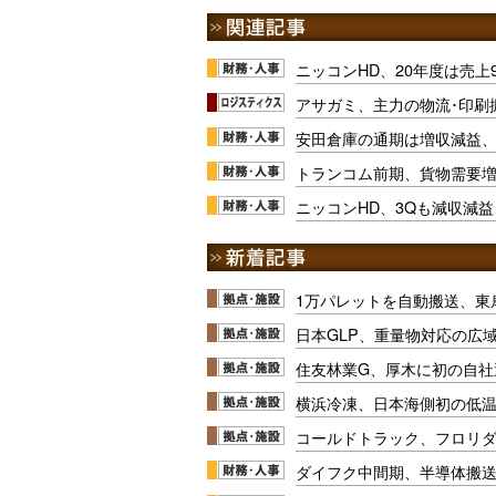
ニッコンHD、20年度は売上
アサガミ、主力の物流･印刷
安田倉庫の通期は増収減益
トランコム前期、貨物需要
ニッコンHD、3Qも減収減
1万パレットを自動搬送、東
日本GLP、重量物対応の広
住友林業G、厚木に初の自社
横浜冷凍、日本海側初の低
コールドトラック、フロリ
ダイフク中間期、半導体搬