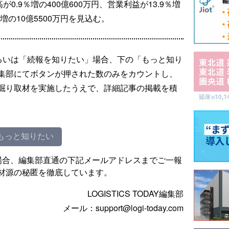
0.9％増の400億600万円、営業利益が13.9％増
％増の10億5500万円を見込む。
るいは「続報を知りたい」場合、下の「もっと知り
集部にてボタンが押された数のみをカウントし、
掘り取材を実施したうえで、詳細記事の掲載を積
もっと知りたい
場合、編集部直通の下記メールアドレスまでご一報
材源の秘匿を徹底しています。
LOGISTICS TODAY編集部
メール：support@logi-today.com