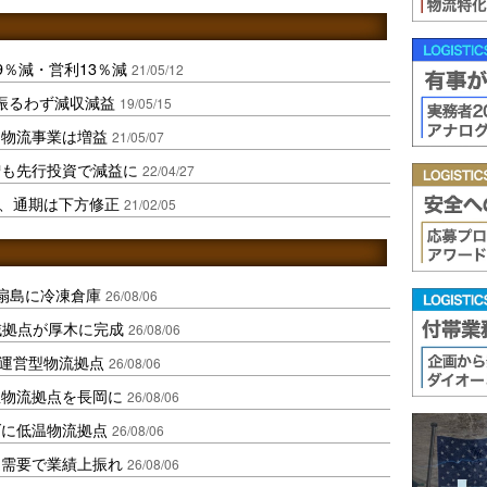
9％減・営利13％減
21/05/12
振るわず減収減益
19/05/15
、物流事業は増益
21/05/07
増も先行投資で減益に
22/04/27
益、通期は下方修正
21/02/05
扇島に冷凍倉庫
26/08/06
域拠点が厚木に完成
26/08/06
運営型物流拠点
26/08/06
温物流拠点を長岡に
26/08/06
ダに低温物流拠点
26/08/06
送需要で業績上振れ
26/08/06