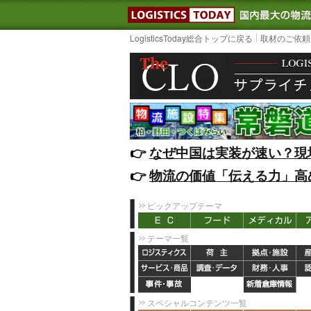
LOGISTIC
LogisticsToday総合トップに戻る
取材のご依頼
👉️
なぜ中国は実装が速い？現
👉️
物流の価値「伝える力」高
ピックアップテーマ
テーマ一覧
スペシャルコンテンツ一覧