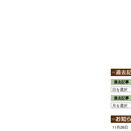
過去記事
過去記事
11月26日