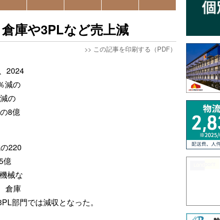
倉庫や3PLなど売上減
>>
この記事を印刷する（PDF）
2024
％減の
％減の
減の8億
の220
5億
設機械な
、倉庫
3PL部門では減収となった。