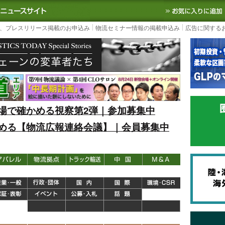
S TODAY｜国内最大の物流ニュースサイト
3PL, SCMなど国内外の最新の物流
、プレスリリース掲載のお申込み
物流セミナー情報の掲載申込み
広告に関する
場で確かめる視察第2弾｜参加募集中
める【物流広報連絡会議】｜会員募集中