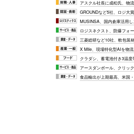
アスクル社長に成松氏、物
GROUNDなど5社、ロジ大
MUSINSA、国内倉庫活用
ロジスネクスト、防爆フォ
三菱総研など10社、軟包装
X Mile、現場特化型AIを
クラダシ、蓄電池付き3温度
アースダンボール、クリッ
食品輸出が上期最高、米国