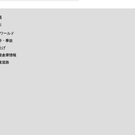
題
報
Pワールド
件・事故
上げ
着倉庫情報
速道路