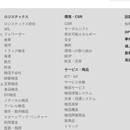
ロジスティクス
環境・CSR
話
ロジスティクス総合
CSR
短
モーダルシフト
3PL
D
フォワーダー
再生可能エネルギー
の
事
倉庫
安全
港湾
燃料
値
トラック輸送
環境への取り組み
新
海運
BCP
高
防災・災害
航空
鉄道
サービス・商品
物流子会社
ICT・IoT
静脈物流
サービス全般
災害物流
ンネ
物流サービス
食品物流
物流情報システム
EC物流
生産・流通システム
メディカル物流
物流資材
アパレル物流
物流機器
都市・館内物流
物流関連商品
スタートアップ･ベンチャー
新商品
利用運送
トラック
貿易・税関