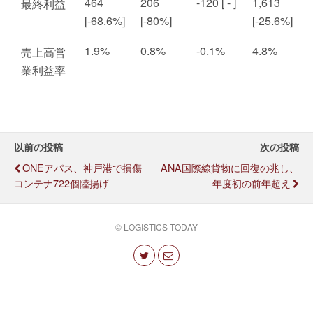
464
206
-120 [ - ]
1,613
最終利益
[-68.6%]
[-80%]
[-25.6%]
1.9%
0.8%
-0.1%
4.8%
売上高営
業利益率
以前の投稿
次の投稿
ONEアパス、神戸港で損傷
ANA国際線貨物に回復の兆し、
コンテナ722個陸揚げ
年度初の前年超え
© LOGISTICS TODAY