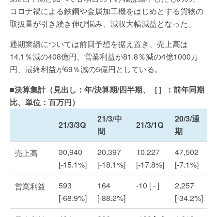
コロナ禍による鉄鋼や金属加工機をはじめとする貨物の
取扱量が引き続き伸び悩み、減収大幅減益となった。
通期業績については前回予想を据え置き、売上高は
14.1％減の408億円、営業利益が81.8％減の4億1000万
円、最終利益が69％減の5億円としている。
■決算集計（見出し：年/決算期/四半期、［］：前年同期
比、単位：百万円）
21/3/中
20/3/通
21/3/3Q
21/3/1Q
間
期
30,940
20,397
10,227
47,502
売上高
[-15.1%]
[-18.1%]
[-17.8%]
[-7.1%]
593
164
-10 [ - ]
2,257
営業利益
[-68.9%]
[-88.2%]
[-34.2%]