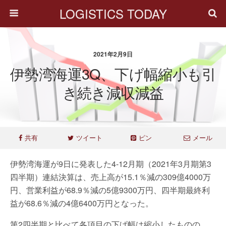
LOGISTICS TODAY
2021年2月9日
伊勢湾海運3Q、下げ幅縮小も引
き続き減収減益
共有
ツイート
ピン
メール
伊勢湾海運が9日に発表した4-12月期（2021年3月期第3
四半期）連結決算は、売上高が15.1％減の309億4000万
円、営業利益が68.9％減の5億9300万円、四半期最終利
益が68.6％減の4億6400万円となった。
第2四半期と比べて各項目の下げ幅は縮小したものの、