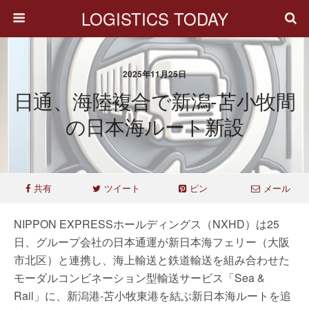
LOGISTICS TODAY
2025年11月25日
日通、海陸複合で新潟-苫小牧間
の日本海ルート新設
共有
ツイート
ピン
メール
NIPPON EXPRESSホールディングス（NXHD）は25
日、グループ会社の日本通運が新日本海フェリー（大阪
市北区）と連携し、海上輸送と鉄道輸送を組み合わせた
モーダルコンビネーション型輸送サービス「Sea &
Rail」に、新潟港-苫小牧東港を結ぶ新日本海ルートを追