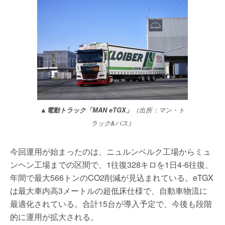
▲電動トラック「MAN eTGX」
（出所：マン・ト
ラック&バス）
今回運用が始まったのは、ニュルンベルク工場からミュ
ンヘン工場までの区間で、1往復328キロを1日4-6往復、
年間で最大566トンのCO2削減が見込まれている。eTGX
は最大車内高3メートルの超低床仕様で、自動車物流に
最適化されている。合計15台が導入予定で、今後も段階
的に運用が拡大される。