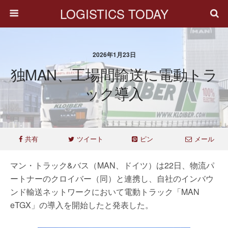
LOGISTICS TODAY
2026年1月23日
独MAN、工場間輸送に電動トラ
ック導入
共有
ツイート
ピン
メール
マン・トラック&バス（MAN、ドイツ）は22日、物流パ
ートナーのクロイバー（同）と連携し、自社のインバウ
ンド輸送ネットワークにおいて電動トラック「MAN
eTGX」の導入を開始したと発表した。