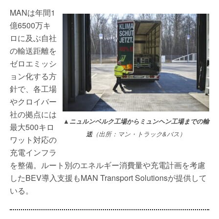
MANは年間1
億6500万キ
ロに及ぶ自社
の輸送距離を
ゼロエミッシ
ョン化する方
針で、各工場
やクロイバー
社の拠点には
▲ニュルンベルク工場からミュンヘン工場までの輸
最大500キロ
送
（出所：マン・トラック&バス）
ワット対応の
充電インフラ
を整備。ルート別のエネルギー消費量や充電計画を考慮
したBEV導入支援もMAN Transport Solutionsが提供して
いる。