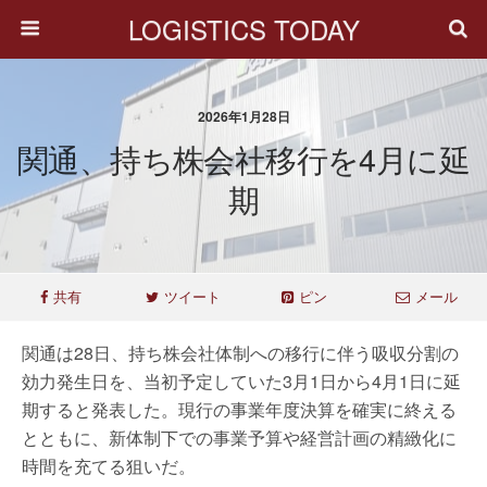
LOGISTICS TODAY
2026年1月28日
関通、持ち株会社移行を4月に延
期
共有
ツイート
ピン
メール
関通は28日、持ち株会社体制への移行に伴う吸収分割の
効力発生日を、当初予定していた3月1日から4月1日に延
期すると発表した。現行の事業年度決算を確実に終える
とともに、新体制下での事業予算や経営計画の精緻化に
時間を充てる狙いだ。