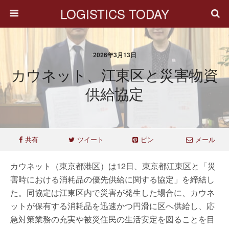
LOGISTICS TODAY
2026年3月13日
カウネット、江東区と災害物資
供給協定
共有
ツイート
ピン
メール
カウネット（東京都港区）は12日、東京都江東区と「災
害時における消耗品の優先供給に関する協定」を締結し
た。同協定は江東区内で災害が発生した場合に、カウネ
ットが保有する消耗品を迅速かつ円滑に区へ供給し、応
急対策業務の充実や被災住民の生活安定を図ることを目