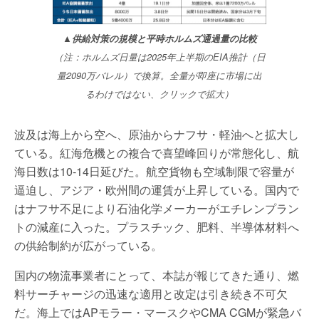
▲供給対策の規模と平時ホルムズ通過量の比較
（注：ホルムズ日量は2025年上半期のEIA推計（日
量2090万バレル）で換算。全量が即座に市場に出
るわけではない、クリックで拡大）
波及は海上から空へ、原油からナフサ・軽油へと拡大し
ている。紅海危機との複合で喜望峰回りが常態化し、航
海日数は10-14日延びた。航空貨物も空域制限で容量が
逼迫し、アジア・欧州間の運賃が上昇している。国内で
はナフサ不足により石油化学メーカーがエチレンプラン
トの減産に入った。プラスチック、肥料、半導体材料へ
の供給制約が広がっている。
国内の物流事業者にとって、本誌が報じてきた通り、燃
料サーチャージの迅速な適用と改定は引き続き不可欠
だ。海上ではAPモラー・マースクやCMA CGMが緊急バ