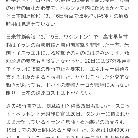
の有無の確認が必要で、ペルシャ湾内に留め置かれてい
る日本関連船舶（3月16日時点で政府説明45隻）の解放
時期は見通せていない。
日米首脳会談（3月19日、ワシントン）で、高市早苗首
相はイランの海峡封鎖と周辺国攻撃を非難した一方、米
国・イスラエルによる攻撃そのものには踏み込まず、艦
船派遣の要求も直接受けなかった。22日にはG7外相声明
でイランに攻撃の即時中止を要求し、エネルギー供給を
支える用意があると表明した。ただしこうした外交的な
動きがあっても、ドバイの現物カーゴが市場に戻らない
限り、日本の調達コストは下がらない。
過去48時間では、制裁緩和と備蓄放出も動いた。スコッ
ト・ベッセント米財務長官は20日、タンカーに積まれた
まま滞留しているイラン産原油・石油製品の販売を4月
19日までの30日間認めると発表した。対象は1億4000万
バレル。クリス・ライト・エネルギー長官は制裁解除後