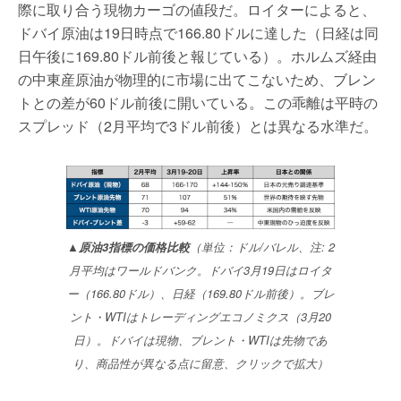
際に取り合う現物カーゴの値段だ。ロイターによると、
ドバイ原油は19日時点で166.80ドルに達した（日経は同
日午後に169.80ドル前後と報じている）。ホルムズ経由
の中東産原油が物理的に市場に出てこないため、ブレン
トとの差が60ドル前後に開いている。この乖離は平時の
スプレッド（2月平均で3ドル前後）とは異なる水準だ。
▲原油3指標の価格比較
（単位：ドル/バレル、注: 2
月平均はワールドバンク。ドバイ3月19日はロイタ
ー（166.80ドル）、日経（169.80ドル前後）。ブレ
ント・WTIはトレーディングエコノミクス（3月20
日）。ドバイは現物、ブレント・WTIは先物であ
り、商品性が異なる点に留意、クリックで拡大）