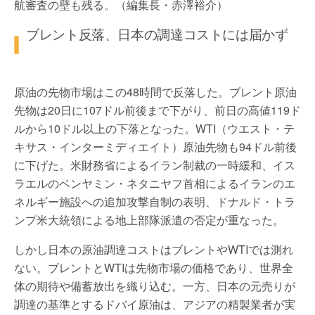
航審査の壁も残る。（編集長・赤澤裕介）
ブレント反落、日本の調達コストには届かず
原油の先物市場はこの48時間で反落した。ブレント原油
先物は20日に107ドル前後まで下がり、前日の高値119ド
ルから10ドル以上の下落となった。WTI（ウエスト・テ
キサス・インターミディエイト）原油先物も94ドル前後
に下げた。米財務省によるイラン制裁の一時緩和、イス
ラエルのベンヤミン・ネタニヤフ首相によるイランのエ
ネルギー施設への追加攻撃自制の表明、ドナルド・トラ
ンプ米大統領による地上部隊派遣の否定が重なった。
しかし日本の原油調達コストはブレントやWTIでは測れ
ない。ブレントとWTIは先物市場の価格であり、世界全
体の期待や備蓄放出を織り込む。一方、日本の元売りが
調達の基準とするドバイ原油は、アジアの精製業者が実