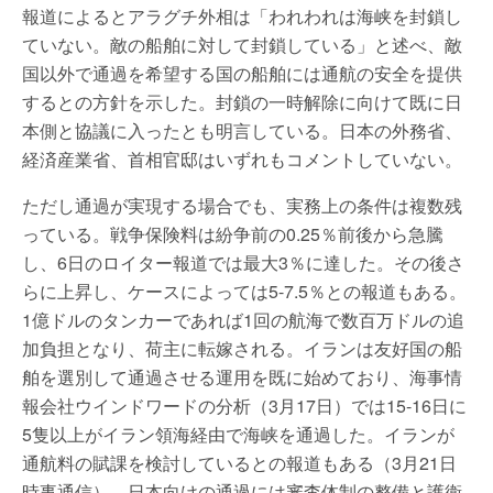
報道によるとアラグチ外相は「われわれは海峡を封鎖し
ていない。敵の船舶に対して封鎖している」と述べ、敵
国以外で通過を希望する国の船舶には通航の安全を提供
するとの方針を示した。封鎖の一時解除に向けて既に日
本側と協議に入ったとも明言している。日本の外務省、
経済産業省、首相官邸はいずれもコメントしていない。
ただし通過が実現する場合でも、実務上の条件は複数残
っている。戦争保険料は紛争前の0.25％前後から急騰
し、6日のロイター報道では最大3％に達した。その後さ
らに上昇し、ケースによっては5-7.5％との報道もある。
1億ドルのタンカーであれば1回の航海で数百万ドルの追
加負担となり、荷主に転嫁される。イランは友好国の船
舶を選別して通過させる運用を既に始めており、海事情
報会社ウインドワードの分析（3月17日）では15-16日に
5隻以上がイラン領海経由で海峡を通過した。イランが
通航料の賦課を検討しているとの報道もある（3月21日
時事通信）。日本向けの通過には審査体制の整備と護衛