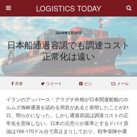
LOGISTICS TODAY
2026年3月22日
日本船通過容認でも調達コスト
正常化は遠い
共有
ツイート
ピン
メール
イランのアッバース・アラグチ外相が日本関連船舶のホ
ルムズ海峡通過を認める用意があると表明したことが21
日、明らかになった。しかし通過容認は調達コストの正
常化を意味しない。日本の元売りが基準とするドバイ原
油は166-170ドル台で高止まりしており、戦争保険や通