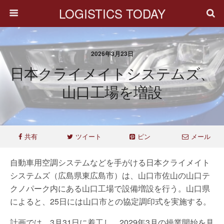
LOGISTICS TODAY
2026年3月23日
日本クライメイトシステムズ、
山口工場を増設
共有
ツイート
ピン
メール
自動車用空調システムなどを手がける日本クライメイト
システムズ（広島県東広島市）は、山口市佐山の山口テ
クノパーク内にある山口工場で設備増設を行う。山口県
によると、25日には山口市との協定調印式を実施する。
計画では、3月31日に着工し、2029年3月の操業開始を見