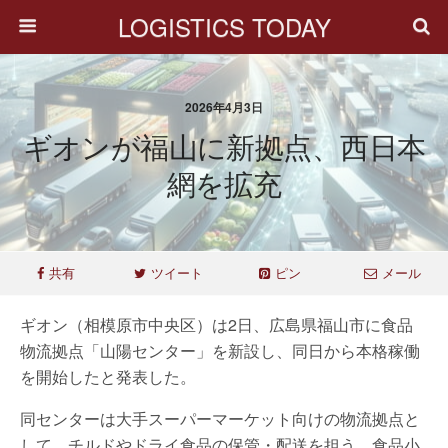
LOGISTICS TODAY
2026年4月3日
ギオンが福山に新拠点、西日本
網を拡充
共有
ツイート
ピン
メール
ギオン（相模原市中央区）は2日、広島県福山市に食品
物流拠点「山陽センター」を新設し、同日から本格稼働
を開始したと発表した。
同センターは大手スーパーマーケット向けの物流拠点と
して、チルドやドライ食品の保管・配送を担う。食品小