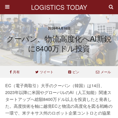
LOGISTICS TODAY
2026年4月16日
クーパン、物流高度化へAI新鋭
に8400万ドル投資
共有
ツイート
ピン
メール
EC（電子商取引）大手のクーパン（韓国）は14日、
2023年以降に米国やグローバルのAI（人工知能）関連ス
タートアップへ総額8400万ドル以上を投資したと発表し
た。高度技術を軸に越境ECと物流の高度化を図る戦略の
一環で、米テキサス州のロボット企業コントロとの協業