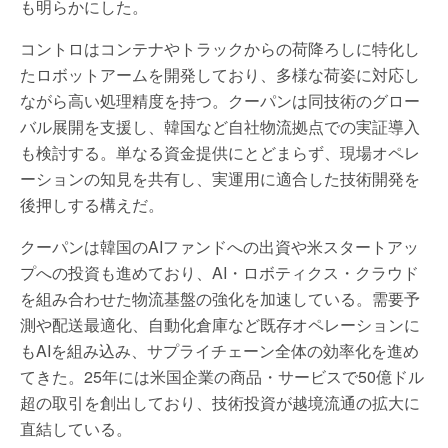
も明らかにした。
コントロはコンテナやトラックからの荷降ろしに特化し
たロボットアームを開発しており、多様な荷姿に対応し
ながら高い処理精度を持つ。クーパンは同技術のグロー
バル展開を支援し、韓国など自社物流拠点での実証導入
も検討する。単なる資金提供にとどまらず、現場オペレ
ーションの知見を共有し、実運用に適合した技術開発を
後押しする構えだ。
クーパンは韓国のAIファンドへの出資や米スタートアッ
プへの投資も進めており、AI・ロボティクス・クラウド
を組み合わせた物流基盤の強化を加速している。需要予
測や配送最適化、自動化倉庫など既存オペレーションに
もAIを組み込み、サプライチェーン全体の効率化を進め
てきた。25年には米国企業の商品・サービスで50億ドル
超の取引を創出しており、技術投資が越境流通の拡大に
直結している。