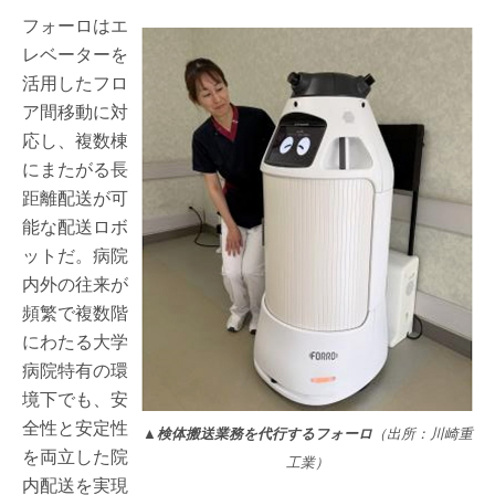
フォーロはエ
レベーターを
活用したフロ
ア間移動に対
応し、複数棟
にまたがる長
距離配送が可
能な配送ロボ
ットだ。病院
内外の往来が
頻繁で複数階
にわたる大学
病院特有の環
境下でも、安
全性と安定性
▲検体搬送業務を代行するフォーロ
（出所：川崎重
を両立した院
工業）
内配送を実現