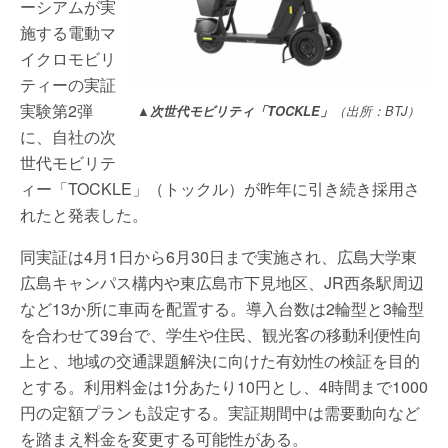
ーシアムが実
施する電動マ
イクロモビリ
ティーの実証
実験第2弾
▲次世代モビリティ「TOCKLE」
（出所：BTJ）
に、自社の次
世代モビリテ
ィー「TOCKLE」（トックル）が昨年に引き続き採用さ
れたと発表した。
同実証は4月1日から6月30日まで実施され、広島大学東
広島キャンパス構内や東広島市下見地区、JR西条駅周辺
など13か所に車両を配置する。導入台数は2輪型と3輪型
を合わせて39台で、学生や住民、観光客の移動利便性向
上と、地域の交通課題解決に向けた有効性の検証を目的
とする。利用料金は1分あたり10円とし、4時間まで1000
円の定額プランも設定する。実証期間中は需要動向など
を踏まえ料金を変更する可能性がある。