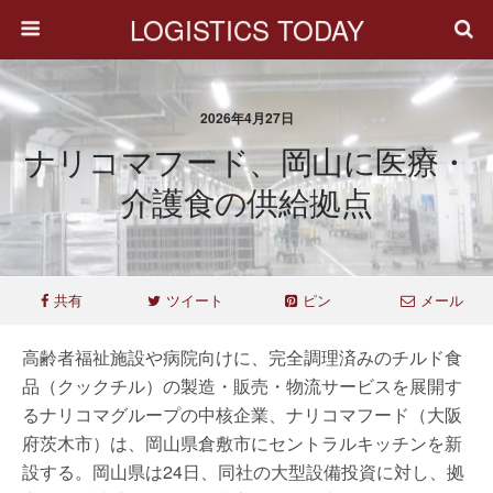
LOGISTICS TODAY
2026年4月27日
ナリコマフード、岡山に医療・
介護食の供給拠点
共有
ツイート
ピン
メール
高齢者福祉施設や病院向けに、完全調理済みのチルド食
品（クックチル）の製造・販売・物流サービスを展開す
るナリコマグループの中核企業、ナリコマフード（大阪
府茨木市）は、岡山県倉敷市にセントラルキッチンを新
設する。岡山県は24日、同社の大型設備投資に対し、拠