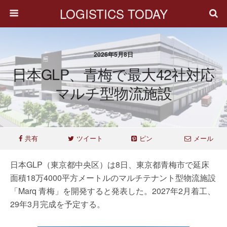
LOGISTICS TODAY
2026年5月8日
日本GLP、青梅で最大42社対応
マルチ型物流施設
共有
ツイート
ピン
メール
日本GLP（東京都中央区）は8日、東京都青梅市で延床
面積18万4000平方メートルのマルチテナント型物流施設
「Marq 青梅」を開発すると発表した。2027年2月着工、
29年3月完成を予定する。