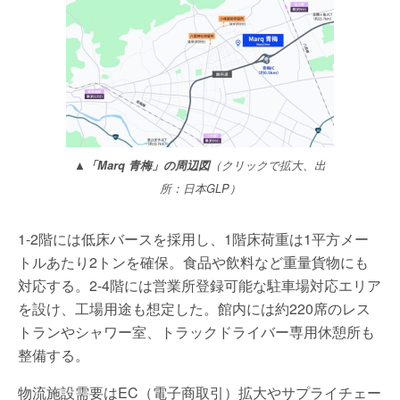
▲「Marq 青梅」の周辺図
（クリックで拡大、出
所：日本GLP）
1-2階には低床バースを採用し、1階床荷重は1平方メー
トルあたり2トンを確保。食品や飲料など重量貨物にも
対応する。2-4階には営業所登録可能な駐車場対応エリア
を設け、工場用途も想定した。館内には約220席のレス
トランやシャワー室、トラックドライバー専用休憩所も
整備する。
物流施設需要はEC（電子商取引）拡大やサプライチェー