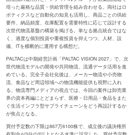
培った厳格な品質・供給管理を組み合わせる。両社はロ
ボティクスなど自動化の知見も活用し、商品ごとの供給
要件、納品頻度、在庫配置を需要特性に応じて設計する
次世代物流基盤の構築を掲げる。単なる拠点統合ではな
く、過度な個別投資や重複投資を抑えつつ、人材、設
備、ITを横断的に運用する構想だ。
PALTACは中期経営計画「PALTAC VISION 2027」で、次
世代物流モデルの開発や共同物流、流通データ活用を進
めている。完全子会社化後は、メーカー物流や小売物
流、食品など周辺領域への物流機能提供も視野に入れ
る。物流専門メディアの視点では、今回の案件は卸売業
界の資本再編にとどまらず、医療・日用品・食品をまた
ぐ生活インフラ型サプライチェーンをどう再設計するか
が焦点となる。
買付予定数の下限は867万6100株で、成立後の議決権所
有割合が3分の2以上となる水準に設定した。買付予定数