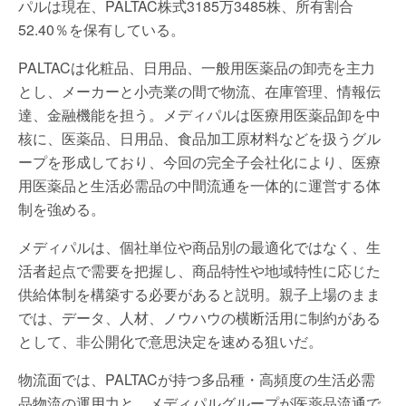
パルは現在、PALTAC株式3185万3485株、所有割合
52.40％を保有している。
PALTACは化粧品、日用品、一般用医薬品の卸売を主力
とし、メーカーと小売業の間で物流、在庫管理、情報伝
達、金融機能を担う。メディパルは医療用医薬品卸を中
核に、医薬品、日用品、食品加工原材料などを扱うグル
ープを形成しており、今回の完全子会社化により、医療
用医薬品と生活必需品の中間流通を一体的に運営する体
制を強める。
メディパルは、個社単位や商品別の最適化ではなく、生
活者起点で需要を把握し、商品特性や地域特性に応じた
供給体制を構築する必要があると説明。親子上場のまま
では、データ、人材、ノウハウの横断活用に制約がある
として、非公開化で意思決定を速める狙いだ。
物流面では、PALTACが持つ多品種・高頻度の生活必需
品物流の運用力と、メディパルグループが医薬品流通で