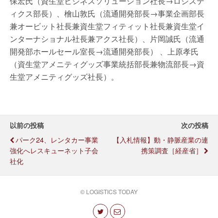
保宏氏（資生堂ビジネスソリューション社長→ロジステ
ィクス部長）、檜山敦氏（流通開発部長→事業企画部長
兼オービット社長兼資生堂フィティット社長兼資生堂イ
ンターナショナル社長兼アクス社長）、片岡誠氏（流通
開発部ホールセール室長→流通開発部長） 、上原孝氏
（資生堂アメニティグッズ事業統括部長兼物流部長→資
生堂アメニティグッズ社長）。
以前の投稿
次の投稿
パーク24、レンタカー事業
【入札情報】動・静脈産業の連
強化へレスキューネット子会
携策調査［経産省］
社化
© LOGISTICS TODAY