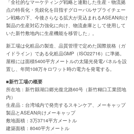
「全社的なマーケティング戦略と連動した生産・物流拠
点の特長化・先鋭化を目指すグローバルサプライチェー
ン戦略の下、今後さらなる拡大が見込まれるASEAN向け
製品の生産対応力強化に向け、物流倉庫として使用して
いた新竹敷地内に生産機能を移管した」。
新工場は化粧品の製造、品質管理で定めた国際規格（ガ
イドライン）である化粧品GMP（ISO22716）に準拠。
屋根には面積5400平方メートルの太陽光発電パネルを設
置し、年間108万キロワット時の電力を発電する。
■新竹工場の概要
所在地：新竹縣湖口郷光復北路60号（新竹糊口工業団地
内）
生産品：台湾域内で発売するスキンケア、メーキャップ
製品とASEAN向けメーキャップ
敷地面積：3万3714平方メートル
建築面積：8040平方メートル