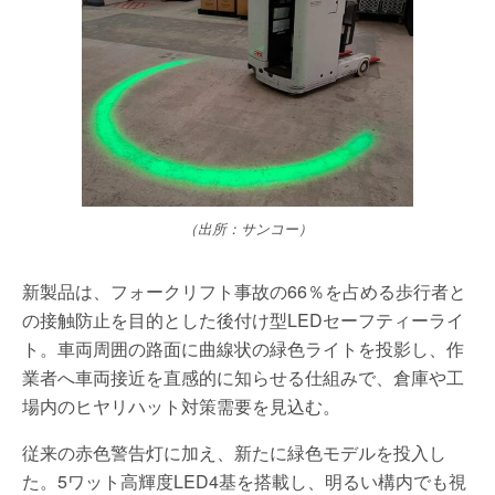
（出所：サンコー）
新製品は、フォークリフト事故の66％を占める歩行者と
の接触防止を目的とした後付け型LEDセーフティーライ
ト。車両周囲の路面に曲線状の緑色ライトを投影し、作
業者へ車両接近を直感的に知らせる仕組みで、倉庫や工
場内のヒヤリハット対策需要を見込む。
従来の赤色警告灯に加え、新たに緑色モデルを投入し
た。5ワット高輝度LED4基を搭載し、明るい構内でも視