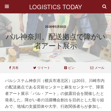
LOGISTICS TODAY
2026年5月20日
パル神奈川、配送拠点で障がい
者アート展示
共有
ツイート
ピン
メール
パルシステム神奈川（横浜市港北区）は20日、川崎市内
の配送拠点である宮前センターと麻生センターで、障害
者アート展示「パル・アート」の披露目会を開催したと
発表した。障がい者の活躍機会創出を目的とした取り組
みで、地域の支援団体や大学、行政関係者らが参加し、