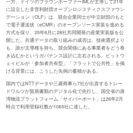
一方、ドイツのフラウンホーファーIMLが主導して21年
に設立した非営利財団オープンロジスティクスファウン
デーション（OLF）は、競合企業同士が中立財団のもと
で電子運送状（eCMR）のオープンソース実装を進める
方式を採り、25年6月に28社共同開発の産業実装版を公
開した。共通データの取り組みの成否は、技術選択より
も、誰が主導権を持ち、競合関係にある事業者をどう巻
き込むかというガバナンス設計に左右される。ビットウ
ェイビルが「参加者共有型」「フラットで公共性」を掲
げる背景には、こうした先例の蓄積がある。
国内ではNTTデータや三菱商事ら7社が出資するトレー
ドワルツが貿易書類のデジタル化で先行し、国交省の港
湾物流プラットフォーム「サイバーポート」は26年2月
時点で利用登録社数が1065社に達した。