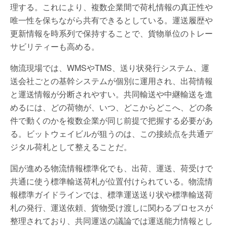
理する。これにより、複数企業間で荷札情報の真正性や
唯一性を保ちながら共有できるとしている。運送履歴や
更新情報を時系列で保持することで、貨物単位のトレー
サビリティーも高める。
物流現場では、WMSやTMS、送り状発行システム、運
送会社ごとの基幹システムが個別に運用され、出荷情報
と運送情報が分断されやすい。共同輸送や中継輸送を進
めるには、どの荷物が、いつ、どこからどこへ、どの条
件で動くのかを複数企業が同じ前提で把握する必要があ
る。ビットウェイビルが狙うのは、この接続点を共通デ
ジタル荷札として整えることだ。
国が進める物流情報標準化でも、出荷、運送、荷受けで
共通に使う標準輸送荷札が位置付けられている。物流情
報標準ガイドラインでは、標準運送送り状や標準輸送荷
札の発行、運送依頼、貨物受け渡しに関わるプロセスが
整理されており、共同運送の議論では運送能力情報とし