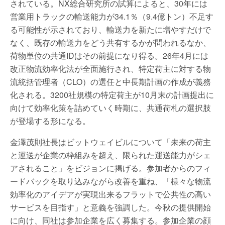
されている。NX総合研究所の試算によると、30年には
営業用トラックの輸送能力が34.1％（9.4億トン）不足す
る可能性が示されており、輸送力を新たに増やすだけで
なく、既存の輸送力をどう共有するかが問われるなか、
荷物単位の共通IDはその前提になり得る。26年4月には
改正物流効率化法が全面施行され、特定荷主に対する物
流統括管理者（CLO）の選任と中長期計画の作成が義務
化される。3200社規模の特定荷主が10月末の計画提出に
向けて効率化策を詰めていく時期に、共通荷札の選択肢
が登場する形になる。
金澤茂則社長はビットウェイビルについて「未来の荷主
と運送が企業の枠組みを超え、限られた運送能力がシェ
アされること」をビジョンに掲げる。参加者からのフィ
ードバックを取り込みながら改善を重ね、「様々な物流
効率化のアイデアが実現出来るフラットで公共性の高い
サービスを目指す」と意義を強調した。今秋の提供開始
に向け、同社は参加企業を広く募集する。参加企業の顔