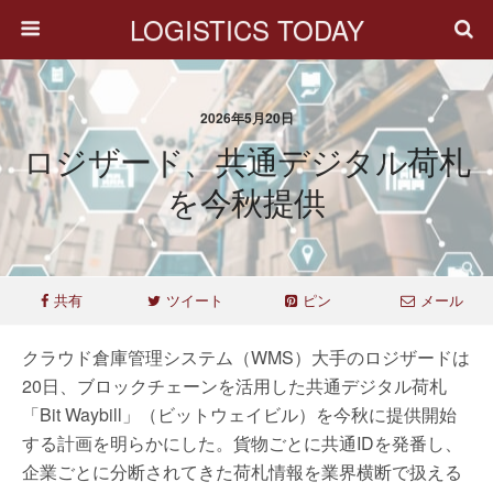
LOGISTICS TODAY
2026年5月20日
ロジザード、共通デジタル荷札
を今秋提供
共有
ツイート
ピン
メール
クラウド倉庫管理システム（WMS）大手のロジザードは
20日、ブロックチェーンを活用した共通デジタル荷札
「Bit Waybill」（ビットウェイビル）を今秋に提供開始
する計画を明らかにした。貨物ごとに共通IDを発番し、
企業ごとに分断されてきた荷札情報を業界横断で扱える