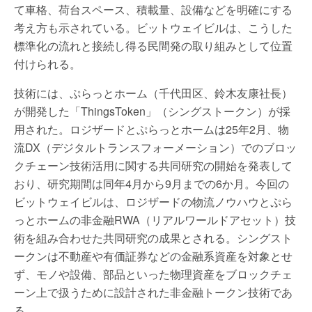
て車格、荷台スペース、積載量、設備などを明確にする
考え方も示されている。ビットウェイビルは、こうした
標準化の流れと接続し得る民間発の取り組みとして位置
付けられる。
技術には、ぷらっとホーム（千代田区、鈴木友康社長）
が開発した「ThingsToken」（シングストークン）が採
用された。ロジザードとぷらっとホームは25年2月、物
流DX（デジタルトランスフォーメーション）でのブロッ
クチェーン技術活用に関する共同研究の開始を発表して
おり、研究期間は同年4月から9月までの6か月。今回の
ビットウェイビルは、ロジザードの物流ノウハウとぷら
っとホームの非金融RWA（リアルワールドアセット）技
術を組み合わせた共同研究の成果とされる。シングスト
ークンは不動産や有価証券などの金融系資産を対象とせ
ず、モノや設備、部品といった物理資産をブロックチェ
ーン上で扱うために設計された非金融トークン技術であ
る。