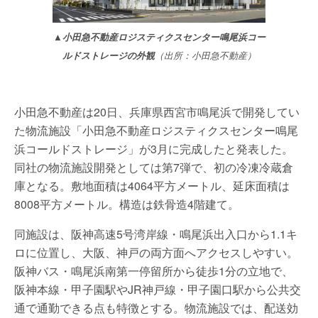
▲小田急不動産ロジスティクスセンター鳴尾浜コー
ルドストレージの外観
（出所：小田急不動産）
小田急不動産は20日、兵庫県西宮市鳴尾浜で開発してい
た物流施設「小田急不動産ロジスティクスセンター鳴尾
浜コールドストレージ」が3月に完成したと発表した。
同社の物流施設開発としては第7弾で、初の冷凍冷蔵倉
庫となる。敷地面積は4064平方メートル、延床面積は
8008平方メートル。構造は鉄骨造4階建て。
同施設は、阪神高速5号湾岸線・鳴尾浜出入口から1.1キ
ロに位置し、大阪、神戸の両方面へアクセスしやすい。
阪神バス・鳴尾浜南第一停留所から徒歩1分の立地で、
阪神本線・甲子園駅やJR神戸線・甲子園口駅から公共交
通で通勤できる点も特徴とする。物流施設では、配送効