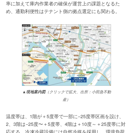
率に加えて庫内作業者の確保が運営上の課題となるた
め、通勤利便性はテナント側の拠点選定にも関わる。
▲現地案内図
（クリックで拡大、出所：小田急不動
産）
温度帯は、1階が＋5度帯で一部に−25度帯区画を設け、
2、3階は−25度〜＋5度帯、4階は＋10度～＋25度帯に対
応する。冷凍冷蔵設備には自然冷媒を採用し、環境負荷