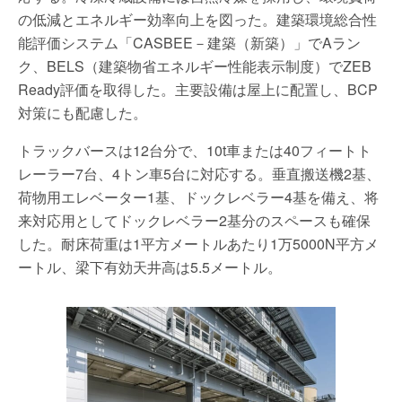
の低減とエネルギー効率向上を図った。建築環境総合性
能評価システム「CASBEE－建築（新築）」でAラン
ク、BELS（建築物省エネルギー性能表示制度）でZEB
Ready評価を取得した。主要設備は屋上に配置し、BCP
対策にも配慮した。
トラックバースは12台分で、10t車または40フィートト
レーラー7台、4トン車5台に対応する。垂直搬送機2基、
荷物用エレベーター1基、ドックレベラー4基を備え、将
来対応用としてドックレベラー2基分のスペースも確保
した。耐床荷重は1平方メートルあたり1万5000N平方メ
ートル、梁下有効天井高は5.5メートル。