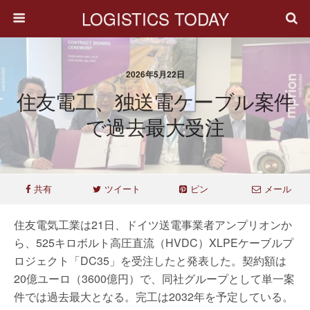
LOGISTICS TODAY
2026年5月22日
住友電工、独送電ケーブル案件
で過去最大受注
共有
ツイート
ピン
メール
住友電気工業は21日、ドイツ送電事業者アンプリオンか
ら、525キロボルト高圧直流（HVDC）XLPEケーブルプ
ロジェクト「DC35」を受注したと発表した。契約額は
20億ユーロ（3600億円）で、同社グループとして単一案
件では過去最大となる。完工は2032年を予定している。