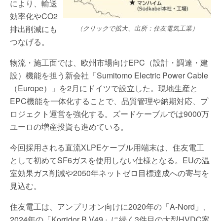
により、輸送
効率化やCO2
排出削減にも
（クリックで拡大、出所：住友電気工業）
つなげる。
物流・施工面では、欧州市場向けEPC（設計・調達・建
設）機能を担う新会社「Sumitomo Electric Power Cable
（Europe）」を2月にドイツで設立した。現地生産と
EPC機能を一体化することで、品質管理や納期対応、プ
ロジェクト運営を強化する。ズードケーブルでは9000万
ユーロの増産投資も進めている。
今回採用される直流XLPEケーブル用端末は、住友電工
として初めてSF6ガスを使用しない仕様となる。EUの温
室効果ガス削減や2050年ネットゼロ目標達成への寄与を
見込む。
住友電工は、アンプリオン向けに2020年の「A-Nord」、
2024年の「Korridor B V49」に続く3件目の大型HVDC案