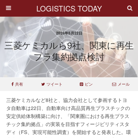
LOGISTICS TODAY
2026年5月22日
三菱ケミカルら9社、関東に再生
プラ集約拠点検討
共有
ツイート
ピン
メール
三菱ケミカルなど8社と、協力会社として参画するトヨ
タ自動車は22日、自動車向け高品質再生プラスチックの
安定供給体制構築に向け、「関東圏における再生プラス
チック集約拠点」の実装を目指すフィージビリティスタ
ディ（FS、実現可能性調査）を開始すると発表した。環