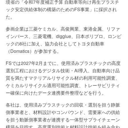
境省の「令和7年度補正予算 自動車等向け再生プラスチ
ック安定供給体制の構築のためのFS事業」に採択され
た。
参画企業は三菱ケミカル、高俊興業、東港金属、リファ
インバース、三菱電機、digglue、日本ポリプロ、ロンビ
ックの8社に加え、協力会社としてトヨタ自動車
（Domatics）が参加する。
FSでは2027年2月までに、使用済みプラスチックの高度
選別工程におけるデジタル技術・AI導入、自動車向け品
質を満たすマテリアルリサイクル材の利用可能性調査、
ケミカルリサイクル適用可能性調査、トレーサビリティ
ー確保に向けたデータ連携要件整理などを行う。
各社は、使用済みプラスチックの回収・選別を担う静脈
側事業者と、材料設計やコンパウンド、需要家への供給
を担う動脈側事業者が連携する一体型サプライチェーン
構築を目指す。高度選別技術と材料設計技術を組み合わ