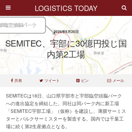
LOGISTICS TODAY
2026年5月25日
SEMITEC、宇部に30億円投じ国
内第2工場
共有
ツイート
ピン
メール
SEMITECは18日、山口県宇部市と宇部臨空頭脳パーク
への進出協定を締結した。同社は同パーク内に新工場
「SEMITEC宇部工場」（仮称）を建設し、薄膜サーミス
ターとバルクサーミスターを製造する。国内では千葉工
場に続く第2生産拠点となる。