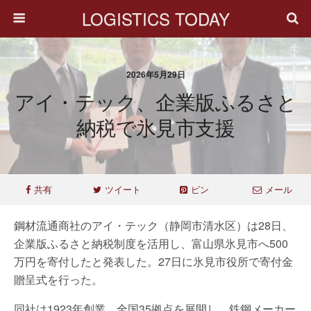
LOGISTICS TODAY
2026年5月29日
アイ・テック、企業版ふるさと
納税で氷見市支援
共有
ツイート
ピン
メール
鋼材流通商社のアイ・テック（静岡市清水区）は28日、
企業版ふるさと納税制度を活用し、富山県氷見市へ500
万円を寄付したと発表した。27日に氷見市役所で寄付金
贈呈式を行った。
同社は1923年創業。全国35拠点を展開し、鉄鋼メーカー