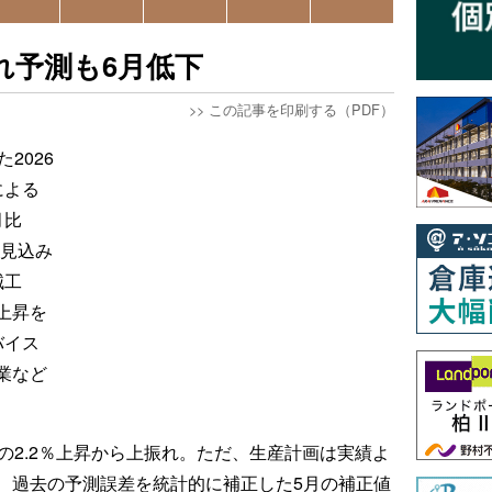
れ予測も6月低下
>>
この記事を印刷する（PDF）
2026
による
月比
る見込み
械工
上昇を
バイス
業など
の2.2％上昇から上振れ。ただ、生産計画は実績よ
、過去の予測誤差を統計的に補正した5月の補正値