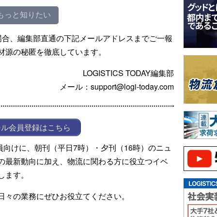
もっと知りたい
場合、編集部直通の下記メールアドレスまでご一報
材源の秘匿を徹底しています。
LOGISTICS TODAY編集部
メール：support@logi-today.com
ール会員登録はこちら
ール会員向けに、朝刊（平日7時）・夕刊（16時）のニュ
の最新動向に加え、物流に関わる方に役立つイベ
します。
日々の業務にぜひお役立てください。