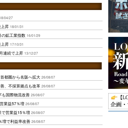
18/04/27
続上昇
18/01/31
月の鉱工業指数
16/01/29
続上昇
17/10/31
か月連続で上昇
13/12/27
、首都圏から名阪へ拡大
26/08/07
に改善、不採算拠点も改革
26/08/07
字も国際物流改善
26/08/07
営業益57％増
26/08/07
果で営業益15％増
26/08/07
2％増で利益率改善
26/08/07