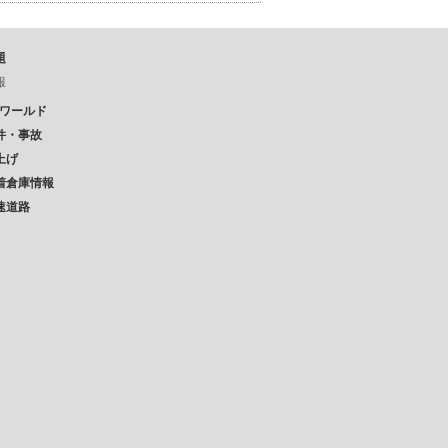
題
報
Pワールド
件・事故
上げ
着倉庫情報
速道路