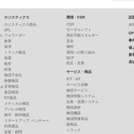
ロジスティクス
環境・CSR
話
ロジスティクス総合
CSR
短
モーダルシフト
3PL
D
フォワーダー
再生可能エネルギー
の
事
倉庫
安全
港湾
燃料
値
トラック輸送
環境への取り組み
新
海運
BCP
高
防災・災害
航空
鉄道
サービス・商品
物流子会社
ICT・IoT
静脈物流
サービス全般
災害物流
ンネ
物流サービス
食品物流
物流情報システム
EC物流
生産・流通システム
メディカル物流
物流資材
アパレル物流
物流機器
都市・館内物流
物流関連商品
スタートアップ･ベンチャー
新商品
利用運送
トラック
貿易・税関