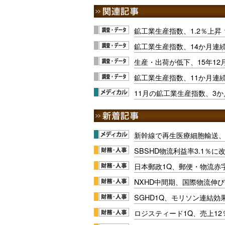
鉱工業生産指数、1.2％上昇
鉱工業生産指数、14か月連
生産・出荷が低下、15年12
鉱工業生産指数、11か月連
11月の鉱工業生産指数、3
新幹線で再生医療細胞輸送
SBSHD物流利益率3.1％
日本郵政1Q、郵便・物流赤
NXHD中間期、国際物流伸び
SGHD1Q、モリソン連結効
ロジスティード1Q、売上1