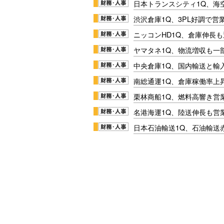
日本トランスシティ1Q、海
渋沢倉庫1Q、3PL好調で営
ニッコンHD1Q、倉庫伸長
ヤマタネ1Q、物流増収も一
中央倉庫1Q、国内輸送と輸
南総通運1Q、倉庫稼働率上
栗林商船1Q、燃料高響き営
名港海運1Q、陸送伸長も営業
日本石油輸送1Q、石油輸送