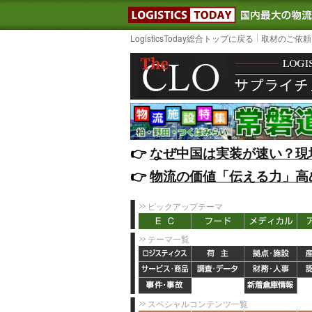
LOGISTIC
LogisticsToday総合トップに戻る
取材のご依頼
👉️
なぜ中国は実装が速い？現
👉️
物流の価値「伝える力」高
ピックアップテーマ
テーマ一覧
スペシャルコンテンツ一覧