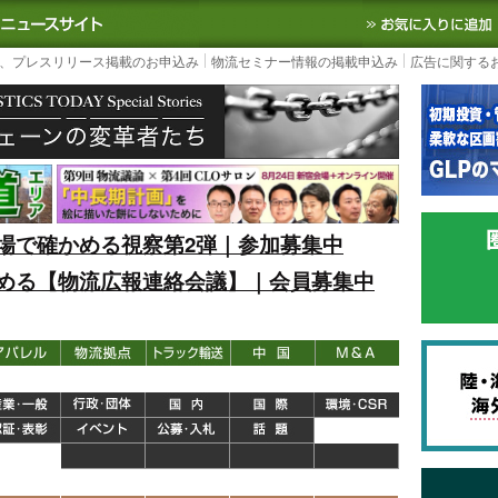
S TODAY｜国内最大の物流ニュースサイト
3PL, SCMなど国内外の最新の物流
、プレスリリース掲載のお申込み
物流セミナー情報の掲載申込み
広告に関する
場で確かめる視察第2弾｜参加募集中
める【物流広報連絡会議】｜会員募集中