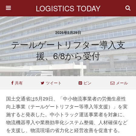
LOGISTICS TODAY
2026年5月29日
テールゲートリフター導入支
援、6/8から受付
共有
ツイート
ピン
メール
国土交通省は5月29日、「中小物流事業者の労働生産性
向上事業（テールゲートリフター等導入等支援）」を実
施すると発表した。中小トラック運送事業者を対象に、
物流機器導入や業務効率化システム整備、人材確保など
を支援し、物流現場の省力化と経営改善を促進する。