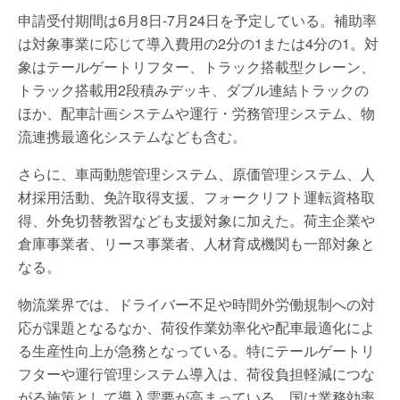
申請受付期間は6月8日-7月24日を予定している。補助率
は対象事業に応じて導入費用の2分の1または4分の1。対
象はテールゲートリフター、トラック搭載型クレーン、
トラック搭載用2段積みデッキ、ダブル連結トラックの
ほか、配車計画システムや運行・労務管理システム、物
流連携最適化システムなども含む。
さらに、車両動態管理システム、原価管理システム、人
材採用活動、免許取得支援、フォークリフト運転資格取
得、外免切替教習なども支援対象に加えた。荷主企業や
倉庫事業者、リース事業者、人材育成機関も一部対象と
なる。
物流業界では、ドライバー不足や時間外労働規制への対
応が課題となるなか、荷役作業効率化や配車最適化によ
る生産性向上が急務となっている。特にテールゲートリ
フターや運行管理システム導入は、荷役負担軽減につな
がる施策として導入需要が高まっている。国は業務効率