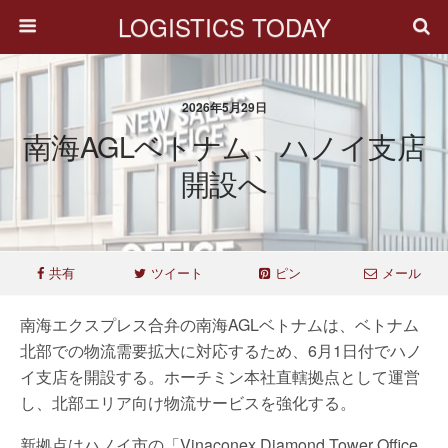
LOGISTICS TODAY
2026年5月29日
南海AGLベトナム、ハノイ支店
開設へ
共有
ツイート
ピン
メール
南海エクスプレス合弁の南海AGLベトナムは、ベトナム
北部での物流需要拡大に対応するため、6月1日付でハノ
イ支店を開設する。ホーチミン本社直轄拠点として運営
し、北部エリア向け物流サービスを強化する。
新拠点はハノイ市の「Vinaconex Diamond Tower Office