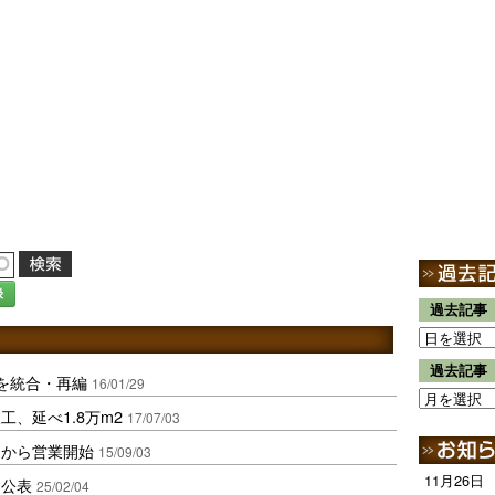
録
過去記事
過去記事
を統合・再編
16/01/29
、延べ1.8万m2
17/07/03
月から営業開始
15/09/03
11月26日
を公表
25/02/04