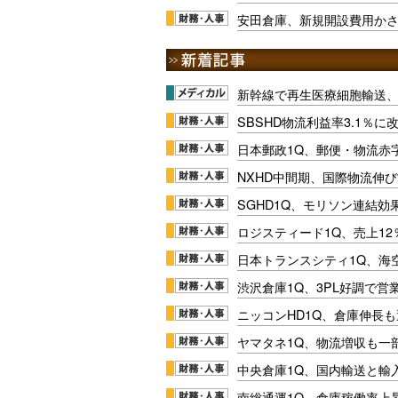
安田倉庫、新規開設費用かさ
新幹線で再生医療細胞輸送
SBSHD物流利益率3.1％
日本郵政1Q、郵便・物流赤
NXHD中間期、国際物流伸び
SGHD1Q、モリソン連結効
ロジスティード1Q、売上1
日本トランスシティ1Q、海
渋沢倉庫1Q、3PL好調で営
ニッコンHD1Q、倉庫伸長
ヤマタネ1Q、物流増収も一
中央倉庫1Q、国内輸送と輸
南総通運1Q、倉庫稼働率上