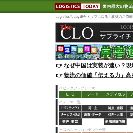
LOGISTIC
LogisticsToday総合トップに戻る
取材のご依頼
👉️
なぜ中国は実装が速い？現
👉️
物流の価値「伝える力」高
ピックアップテーマ
テーマ一覧
スペシャルコンテンツ一覧