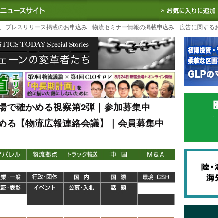
S TODAY｜国内最大の物流ニュースサイト
3PL, SCMなど国内外の最新の物流
、プレスリリース掲載のお申込み
物流セミナー情報の掲載申込み
広告に関する
場で確かめる視察第2弾｜参加募集中
める【物流広報連絡会議】｜会員募集中