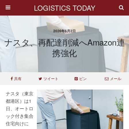
LOGISTICS TODAY
2026年6月2日
ナスタ、再配達削減へAmazon連
携強化
共有
ツイート
ピン
メール
ナスタ（東京
都港区）は1
日、オートロ
ック付き集合
住宅向けに